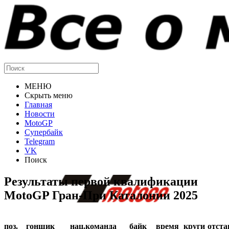
МЕНЮ
Скрыть меню
Главная
Новости
MotoGP
Супербайк
Telegram
VK
Поиск
Результаты первой квалификации
MotoGP Гран-При Каталонии 2025
поз.
гонщик
нац.
команда
байк
время
круги
отста