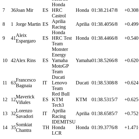
Honda
7
36
Joan Mir
ES
HRC
Honda
01:38.214
7/8
+0.308
Castrol
Aprilia
8
1
Jorge Martin
ES
Aprilia
01:38.405
6/8
+0.499
Racing
Honda
Aleix
9
41
ES
HRC Test
Honda
01:38.446
6/8
+0.540
Espargaro
Team
Monster
Energy
10
42
Alex Rins
ES
Yamaha
Yamaha
01:38.526
6/8
+0.620
MotoGP
Team
Ducati
Francesco
11
63
IT
Lenovo
Ducati
01:38.530
8/8
+0.624
Bagnaia
Team
Red Bull
Maverick
12
12
ES
KTM
KTM
01:38.531
5/7
+0.625
Viñales
Tech3
Lorenzo
Aprilia
13
32
IT
Aprilia
01:38.658
5/7
+0.752
Savadori
Racing
IDEMITSU
Somkiat
14
35
TH
Honda
Honda
01:39.377
6/8
+1.471
Chantra
LCR