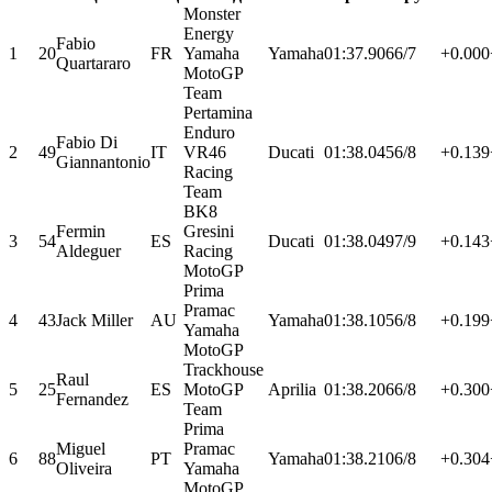
Monster
Energy
Fabio
1
20
FR
Yamaha
Yamaha
01:37.906
6/7
+0.000
Quartararo
MotoGP
Team
Pertamina
Enduro
Fabio Di
2
49
IT
VR46
Ducati
01:38.045
6/8
+0.139
Giannantonio
Racing
Team
BK8
Fermin
Gresini
3
54
ES
Ducati
01:38.049
7/9
+0.143
Aldeguer
Racing
MotoGP
Prima
Pramac
4
43
Jack Miller
AU
Yamaha
01:38.105
6/8
+0.199
Yamaha
MotoGP
Trackhouse
Raul
5
25
ES
MotoGP
Aprilia
01:38.206
6/8
+0.300
Fernandez
Team
Prima
Miguel
Pramac
6
88
PT
Yamaha
01:38.210
6/8
+0.304
Oliveira
Yamaha
MotoGP