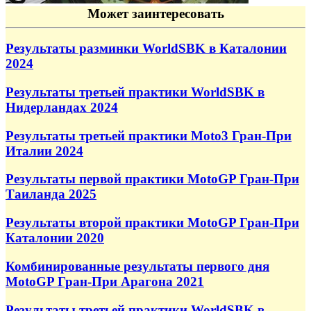
Может заинтересовать
Результаты разминки WorldSBK в Каталонии
2024
Результаты третьей практики WorldSBK в
Нидерландах 2024
Результаты третьей практики Moto3 Гран-При
Италии 2024
Результаты первой практики MotoGP Гран-При
Таиланда 2025
Результаты второй практики MotoGP Гран-При
Каталонии 2020
Комбинированные результаты первого дня
MotoGP Гран-При Арагона 2021
Результаты третьей практики WorldSBK в