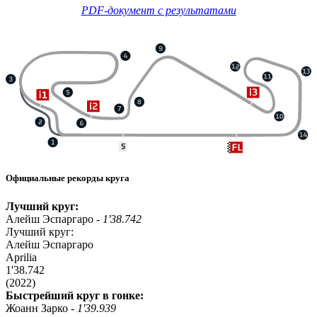
PDF-документ с результатами
Официальные рекорды круга
Лучший круг:
Алейш Эспаргаро -
1'38.742
Лучший круг:
Алейш Эспаргаро
Aprilia
1'38.742
(2022)
Быстрейший круг в гонке:
Жоанн Зарко -
1'39.939