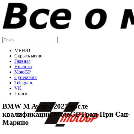
МЕНЮ
Скрыть меню
Главная
Новости
MotoGP
Супербайк
Telegram
VK
Поиск
BMW M Award 2025 после
квалификации MotoGP Гран-При Сан-
Марино