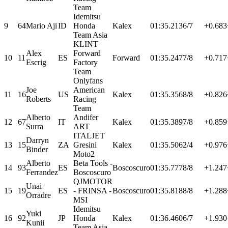
Team
Idemitsu
9
64
Mario Aji
ID
Honda
Kalex
01:35.213
6/7
+0.683
Team Asia
KLINT
Alex
Forward
10
11
ES
Forward
01:35.247
7/8
+0.717
Escrig
Factory
Team
Onlyfans
Joe
American
11
16
US
Kalex
01:35.356
8/8
+0.826
Roberts
Racing
Team
Alberto
Andifer
12
67
IT
Kalex
01:35.389
7/8
+0.859
Surra
ART
ITALJET
Darryn
13
15
ZA
Gresini
Kalex
01:35.506
2/4
+0.976
Binder
Moto2
Alberto
Beta Tools -
14
93
ES
Boscoscuro
01:35.777
8/8
+1.247
Ferrandez
Boscoscuro
QJMOTOR
Unai
15
19
ES
- FRINSA -
Boscoscuro
01:35.818
8/8
+1.288
Orradre
MSI
Idemitsu
Yuki
16
92
JP
Honda
Kalex
01:36.460
6/7
+1.930
Kunii
Team Asia