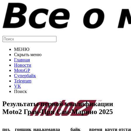
МЕНЮ
Скрыть меню
Главная
Новости
MotoGP
Супербайк
Telegram
VK
Поиск
Результаты первой квалификации
Moto2 Гран-При Сан-Марино 2025
поз.
гонщик
нац.
команда
байк
время
круги
отста