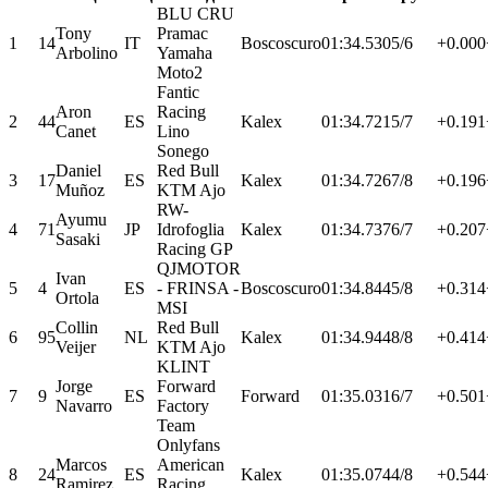
BLU CRU
Tony
Pramac
1
14
IT
Boscoscuro
01:34.530
5/6
+0.000
Arbolino
Yamaha
Moto2
Fantic
Aron
Racing
2
44
ES
Kalex
01:34.721
5/7
+0.191
Canet
Lino
Sonego
Daniel
Red Bull
3
17
ES
Kalex
01:34.726
7/8
+0.196
Muñoz
KTM Ajo
RW-
Ayumu
4
71
JP
Idrofoglia
Kalex
01:34.737
6/7
+0.207
Sasaki
Racing GP
QJMOTOR
Ivan
5
4
ES
- FRINSA -
Boscoscuro
01:34.844
5/8
+0.314
Ortola
MSI
Collin
Red Bull
6
95
NL
Kalex
01:34.944
8/8
+0.414
Veijer
KTM Ajo
KLINT
Jorge
Forward
7
9
ES
Forward
01:35.031
6/7
+0.501
Navarro
Factory
Team
Onlyfans
Marcos
American
8
24
ES
Kalex
01:35.074
4/8
+0.544
Ramirez
Racing