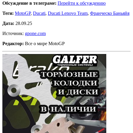
Обсуждение в телеграме:
Перейти к обсуждению
Теги:
MotoGP
,
Ducati
,
Ducati Lenovo Team
,
Франческо Баньяйя
Дата:
28.09.25
Источник:
gpone.com
Редактор:
Все о мире MotoGP