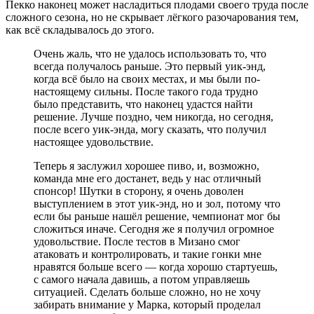
Пекко наконец может насладиться плодами своего труда после
сложного сезона, но не скрывает лёгкого разочарования тем,
как всё складывалось до этого.
Очень жаль, что не удалось использовать то, что
всегда получалось раньше. Это первый уик-энд,
когда всё было на своих местах, и мы были по-
настоящему сильны. После такого года трудно
было представить, что наконец удастся найти
решение. Лучше поздно, чем никогда, но сегодня,
после всего уик-энда, могу сказать, что получил
настоящее удовольствие.
Теперь я заслужил хорошее пиво, и, возможно,
команда мне его достанет, ведь у нас отличный
спонсор! Шутки в сторону, я очень доволен
выступлением в этот уик-энд, но и зол, потому что
если бы раньше нашёл решение, чемпионат мог бы
сложиться иначе. Сегодня же я получил огромное
удовольствие. После тестов в Мизано смог
атаковать и контролировать, и такие гонки мне
нравятся больше всего — когда хорошо стартуешь,
с самого начала давишь, а потом управляешь
ситуацией. Сделать больше сложно, но не хочу
забирать внимание у Марка, который проделал