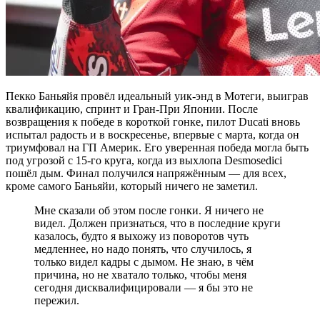
Пекко Баньяйя провёл идеальный уик-энд в Мотеги, выиграв
квалификацию, спринт и Гран-При Японии. После
возвращения к победе в короткой гонке, пилот Ducati вновь
испытал радость и в воскресенье, впервые с марта, когда он
триумфовал на ГП Америк. Его уверенная победа могла быть
под угрозой с 15-го круга, когда из выхлопа Desmosedici
пошёл дым. Финал получился напряжённым — для всех,
кроме самого Баньяйи, который ничего не заметил.
Мне сказали об этом после гонки. Я ничего не
видел. Должен признаться, что в последние круги
казалось, будто я выхожу из поворотов чуть
медленнее, но надо понять, что случилось, я
только видел кадры с дымом. Не знаю, в чём
причина, но не хватало только, чтобы меня
сегодня дисквалифицировали — я бы это не
пережил.