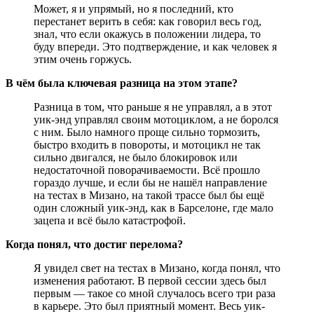
Может, я и упрямый, но я последний, кто
перестанет верить в себя: как говорил весь год,
знал, что если окажусь в положении лидера, то
буду впереди. Это подтверждение, и как человек я
этим очень горжусь.
В чём была ключевая разница на этом этапе?
Разница в том, что раньше я не управлял, а в этот
уик-энд управлял своим мотоциклом, а не боролся
с ним. Было намного проще сильно тормозить,
быстро входить в повороты, и мотоцикл не так
сильно двигался, не было блокировок или
недостаточной поворачиваемости. Всё прошло
гораздо лучше, и если бы не нашёл направление
на тестах в Мизано, на такой трассе был бы ещё
один сложный уик-энд, как в Барселоне, где мало
зацепа и всё было катастрофой.
Когда понял, что достиг перелома?
Я увидел свет на тестах в Мизано, когда понял, что
изменения работают. В первой сессии здесь был
первым — такое со мной случалось всего три раза
в карьере. Это был приятный момент. Весь уик-