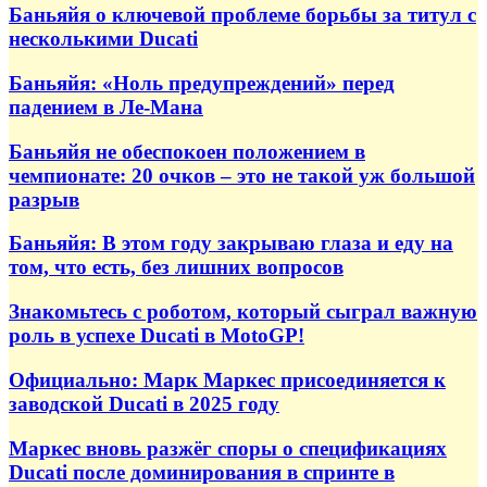
Баньяйя о ключевой проблеме борьбы за титул с
несколькими Ducati
Баньяйя: «Ноль предупреждений» перед
падением в Ле-Мана
Баньяйя не обеспокоен положением в
чемпионате: 20 очков – это не такой уж большой
разрыв
Баньяйя: В этом году закрываю глаза и еду на
том, что есть, без лишних вопросов
Знакомьтесь с роботом, который сыграл важную
роль в успехе Ducati в MotoGP!
Официально: Марк Маркес присоединяется к
заводской Ducati в 2025 году
Маркес вновь разжёг споры о спецификациях
Ducati после доминирования в спринте в