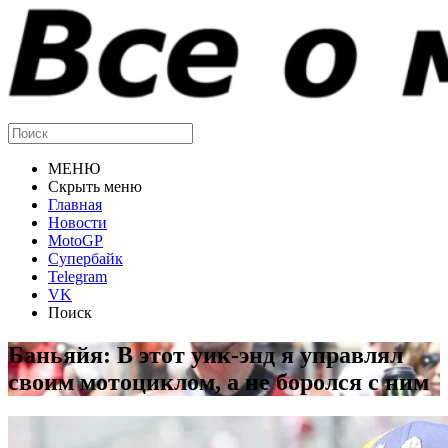
МЕНЮ
Скрыть меню
Главная
Новости
MotoGP
Супербайк
Telegram
VK
Поиск
Баньяйя: В этот уик-энд я управлял
своим мотоциклом, а не боролся с ним