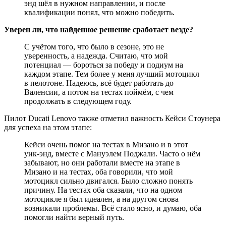
энд шёл в нужном направлении, и после
квалификации понял, что можно победить.
Уверен ли, что найденное решение сработает везде?
С учётом того, что было в сезоне, это не
уверенность, а надежда. Считаю, что мой
потенциал — бороться за победу и подиум на
каждом этапе. Тем более у меня лучший мотоцикл
в пелотоне. Надеюсь, всё будет работать до
Валенсии, а потом на тестах поймём, с чем
продолжать в следующем году.
Пилот Ducati Lenovo также отметил важность Кейси Стоунера
для успеха на этом этапе:
Кейси очень помог на тестах в Мизано и в этот
уик-энд, вместе с Мануэлем Поджали. Часто о нём
забывают, но они работали вместе на этапе в
Мизано и на тестах, оба говорили, что мой
мотоцикл сильно двигался. Было сложно понять
причину. На тестах оба сказали, что на одном
мотоцикле я был идеален, а на другом снова
возникали проблемы. Всё стало ясно, и думаю, оба
помогли найти верный путь.