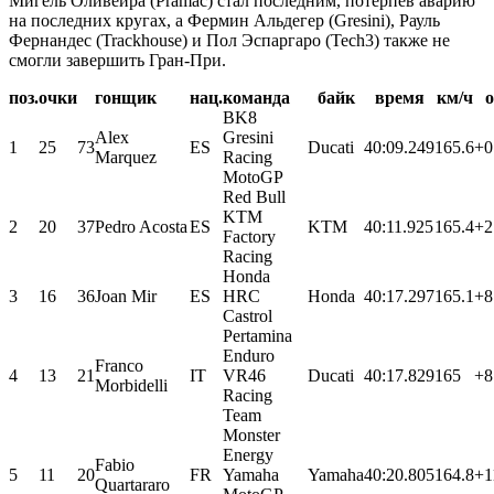
Мигель Оливейра (Pramac) стал последним, потерпев аварию
на последних кругах, а Фермин Альдегер (Gresini), Рауль
Фернандес (Trackhouse) и Пол Эспаргаро (Tech3) также не
смогли завершить Гран-При.
поз.
очки
гонщик
нац.
команда
байк
время
км/ч
о
BK8
Alex
Gresini
1
25
73
ES
Ducati
40:09.249
165.6
+0
Marquez
Racing
MotoGP
Red Bull
KTM
2
20
37
Pedro Acosta
ES
KTM
40:11.925
165.4
+2
Factory
Racing
Honda
3
16
36
Joan Mir
ES
HRC
Honda
40:17.297
165.1
+8
Castrol
Pertamina
Enduro
Franco
4
13
21
IT
VR46
Ducati
40:17.829
165
+8
Morbidelli
Racing
Team
Monster
Energy
Fabio
5
11
20
FR
Yamaha
Yamaha
40:20.805
164.8
+1
Quartararo