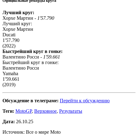
Официальные рекорды круга
Лучший круг:
Хорхе Мартин -
1'57.790
Лучший круг:
Хорхе Мартин
Ducati
1'57.790
(2022)
Быстрейший круг в гонке:
Валентино Росси -
1'59.661
Быстрейший круг в гонке:
Валентино Росси
Yamaha
1'59.661
(2019)
Обсуждение в телеграме:
Перейти к обсуждению
Теги:
MotoGP
,
Верховное
,
Результаты
Дата:
26.10.25
Источник: Все о мире Moto