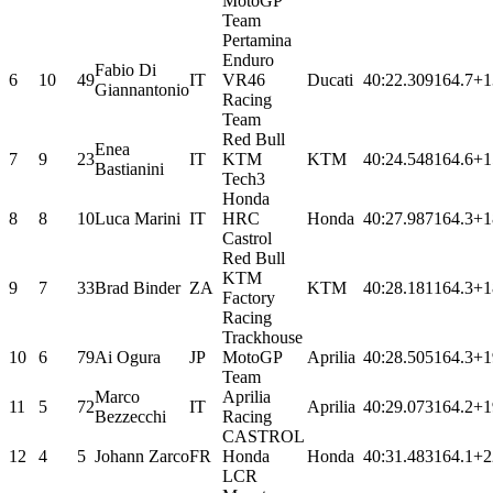
MotoGP
Team
Pertamina
Enduro
Fabio Di
6
10
49
IT
VR46
Ducati
40:22.309
164.7
+1
Giannantonio
Racing
Team
Red Bull
Enea
7
9
23
IT
KTM
KTM
40:24.548
164.6
+1
Bastianini
Tech3
Honda
8
8
10
Luca Marini
IT
HRC
Honda
40:27.987
164.3
+1
Castrol
Red Bull
KTM
9
7
33
Brad Binder
ZA
KTM
40:28.181
164.3
+1
Factory
Racing
Trackhouse
10
6
79
Ai Ogura
JP
MotoGP
Aprilia
40:28.505
164.3
+1
Team
Marco
Aprilia
11
5
72
IT
Aprilia
40:29.073
164.2
+1
Bezzecchi
Racing
CASTROL
12
4
5
Johann Zarco
FR
Honda
Honda
40:31.483
164.1
+2
LCR