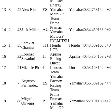
Monster
Energy
13
3
42
Alex Rins
ES
Yamaha
Yamaha
40:32.758
164
+2
MotoGP
Team
Prima
Pramac
14
2
43
Jack Miller
AU
Yamaha
40:34.450
163.9
+2
Yamaha
MotoGP
IDEMITSU
Somkiat
15
1
35
TH
Honda
Honda
40:43.359
163.3
+3
Chantra
LCR
Lorenzo
Aprilia
16
32
IT
Aprilia
40:45.364
163.2
+3
Savadori
Racing
Ducati
17
51
Michele Pirro
IT
Lenovo
Ducati
40:53.163
162.6
+4
Team
Yamaha
Augusto
Factory
18
7
ES
Yamaha
40:56.309
162.4
+4
Fernandez
Racing
Team
Prima
Miguel
Pramac
19
88
PT
Yamaha
41:27.191
160.4
+7
Oliveira
Yamaha
MotoGP