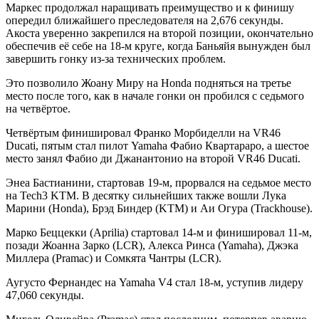
Маркес продолжал наращивать преимущество и к финишу
опередил ближайшего преследователя на 2,676 секунды.
Акоста уверенно закрепился на второй позиции, окончательно
обеспечив её себе на 18-м круге, когда Баньяйя вынужден был
завершить гонку из-за технических проблем.
Это позволило Жоану Миру на Honda подняться на третье
место после того, как в начале гонки он пробился с седьмого
на четвёртое.
Четвёртым финишировал Франко Морбиделли на VR46
Ducati, пятым стал пилот Yamaha Фабио Квартараро, а шестое
место занял Фабио ди Джанантонио на второй VR46 Ducati.
Энеа Бастианини, стартовав 19-м, прорвался на седьмое место
на Tech3 KTM. В десятку сильнейших также вошли Лука
Марини (Honda), Брэд Биндер (KTM) и Аи Огура (Trackhouse).
Марко Беццекки (Aprilia) стартовал 14-м и финишировал 11-м,
позади Жоанна Зарко (LCR), Алекса Ринса (Yamaha), Джэка
Миллера (Pramac) и Сомкята Чантры (LCR).
Аугусто Фернандес на Yamaha V4 стал 18-м, уступив лидеру
47,060 секунды.