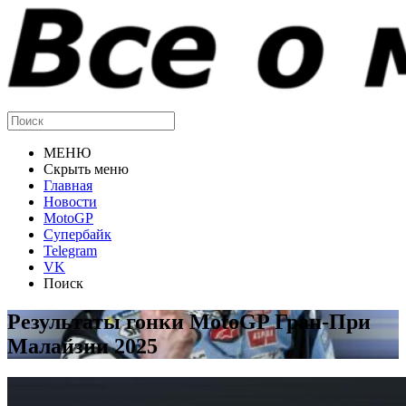
МЕНЮ
Скрыть меню
Главная
Новости
MotoGP
Супербайк
Telegram
VK
Поиск
Результаты гонки MotoGP Гран-При
Малайзии 2025