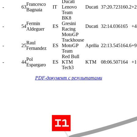
Ducati
Francesco
-
63
IT
Lenovo
Ducati
37:20.723
160.2
+2
Bagnaia
Team
BK8
Fermin
Gresini
-
54
ES
Ducati
32:14.036
165
+4
Aldeguer
Racing
MotoGP
Trackhouse
Raul
-
25
ES
MotoGP
Aprilia
22:13.545
164.6
+9
Fernandez
Team
Red Bull
Pol
-
44
ES
KTM
KTM
08:06.507
164
+1
Espargaro
Tech3
PDF-документ с результатами