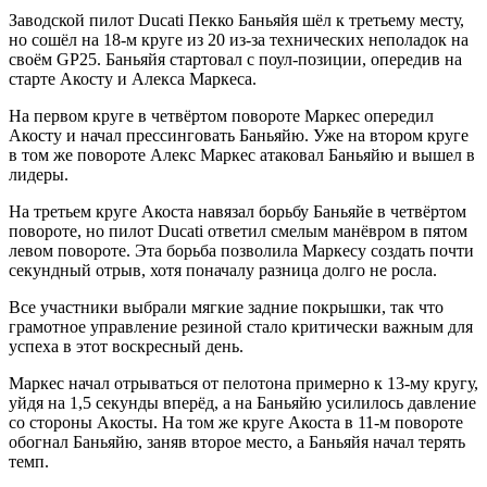
Заводской пилот Ducati Пекко Баньяйя шёл к третьему месту,
но сошёл на 18-м круге из 20 из-за технических неполадок на
своём GP25. Баньяйя стартовал с поул-позиции, опередив на
старте Акосту и Алекса Маркеса.
На первом круге в четвёртом повороте Маркес опередил
Акосту и начал прессинговать Баньяйю. Уже на втором круге
в том же повороте Алекс Маркес атаковал Баньяйю и вышел в
лидеры.
На третьем круге Акоста навязал борьбу Баньяйе в четвёртом
повороте, но пилот Ducati ответил смелым манёвром в пятом
левом повороте. Эта борьба позволила Маркесу создать почти
секундный отрыв, хотя поначалу разница долго не росла.
Все участники выбрали мягкие задние покрышки, так что
грамотное управление резиной стало критически важным для
успеха в этот воскресный день.
Маркес начал отрываться от пелотона примерно к 13-му кругу,
уйдя на 1,5 секунды вперёд, а на Баньяйю усилилось давление
со стороны Акосты. На том же круге Акоста в 11-м повороте
обогнал Баньяйю, заняв второе место, а Баньяйя начал терять
темп.