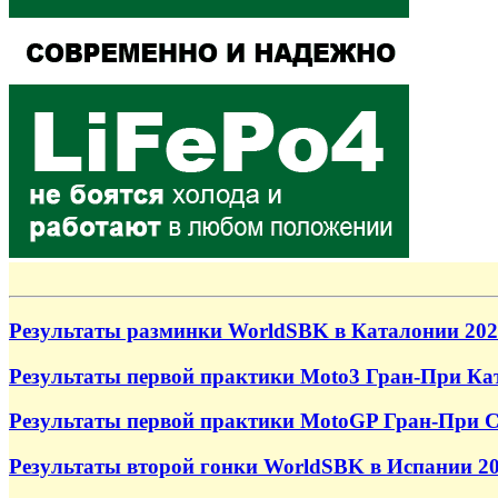
Результаты разминки WorldSBK в Каталонии 202
Результаты первой практики Moto3 Гран-При Ка
Результаты первой практики MotoGP Гран-При 
Результаты второй гонки WorldSBK в Испании 2