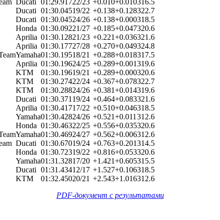
Team
Ducati
01:29.917
22/23
+0.010
+0.010
316.5
Ducati
01:30.045
19/22
+0.138
+0.128
322.7
Ducati
01:30.045
24/26
+0.138
+0.000
318.5
Honda
01:30.092
21/27
+0.185
+0.047
320.6
Aprilia
01:30.128
21/23
+0.221
+0.036
321.6
Aprilia
01:30.177
27/28
+0.270
+0.049
324.8
 Team
Yamaha
01:30.195
18/21
+0.288
+0.018
317.5
Aprilia
01:30.196
24/25
+0.289
+0.001
319.6
KTM
01:30.196
19/21
+0.289
+0.000
320.6
KTM
01:30.274
22/24
+0.367
+0.078
322.7
KTM
01:30.288
24/26
+0.381
+0.014
319.6
Ducati
01:30.371
19/24
+0.464
+0.083
321.6
Aprilia
01:30.417
17/22
+0.510
+0.046
318.5
Yamaha
01:30.428
24/26
+0.521
+0.011
312.6
Honda
01:30.463
22/25
+0.556
+0.035
320.6
 Team
Yamaha
01:30.469
24/27
+0.562
+0.006
312.6
Team
Ducati
01:30.670
19/24
+0.763
+0.201
314.5
Honda
01:30.723
19/22
+0.816
+0.053
320.6
Yamaha
01:31.328
17/20
+1.421
+0.605
315.5
Ducati
01:31.434
12/17
+1.527
+0.106
318.5
KTM
01:32.450
20/21
+2.543
+1.016
312.6
PDF-документ с результатами