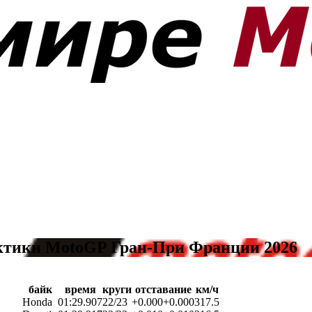
ктики MotoGP Гран-При Франции 2026
байк
время
круги
отставание
км/ч
Honda
01:29.907
22/23
+0.000
+0.000
317.5