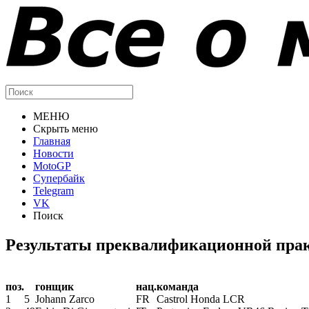
МЕНЮ
Скрыть меню
Главная
Новости
MotoGP
Супербайк
Telegram
VK
Поиск
Результаты преквалификационной пра
поз.
гонщик
нац.
команда
1
5
Johann Zarco
FR
Castrol Honda LCR