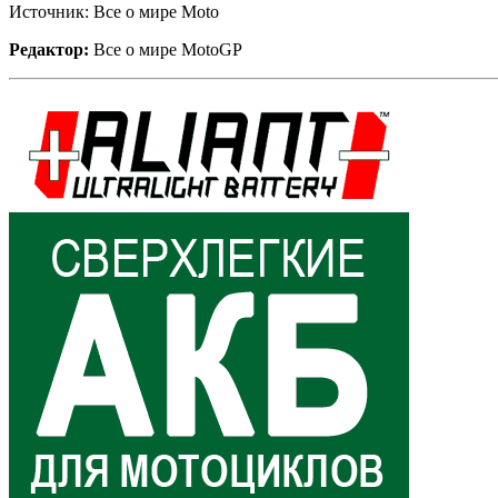
Источник: Все о мире Moto
Редактор:
Все о мире MotoGP