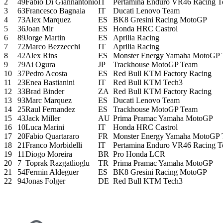
2
49
Fabio Di Giannantonio
IT
Pertamina Enduro VR46 Racing 
3
63
Francesco Bagnaia
IT
Ducati Lenovo Team
4
73
Alex Marquez
ES
BK8 Gresini Racing MotoGP
5
36
Joan Mir
ES
Honda HRC Castrol
6
89
Jorge Martin
ES
Aprilia Racing
7
72
Marco Bezzecchi
IT
Aprilia Racing
8
42
Alex Rins
ES
Monster Energy Yamaha MotoGP
9
79
Ai Ogura
JP
Trackhouse MotoGP Team
10
37
Pedro Acosta
ES
Red Bull KTM Factory Racing
11
23
Enea Bastianini
IT
Red Bull KTM Tech3
12
33
Brad Binder
ZA
Red Bull KTM Factory Racing
13
93
Marc Marquez
ES
Ducati Lenovo Team
14
25
Raul Fernandez
ES
Trackhouse MotoGP Team
15
43
Jack Miller
AU
Prima Pramac Yamaha MotoGP
16
10
Luca Marini
IT
Honda HRC Castrol
17
20
Fabio Quartararo
FR
Monster Energy Yamaha MotoGP
18
21
Franco Morbidelli
IT
Pertamina Enduro VR46 Racing 
19
11
Diogo Moreira
BR
Pro Honda LCR
20
7
Toprak Razgatlioglu
TR
Prima Pramac Yamaha MotoGP
21
54
Fermin Aldeguer
ES
BK8 Gresini Racing MotoGP
22
94
Jonas Folger
DE
Red Bull KTM Tech3