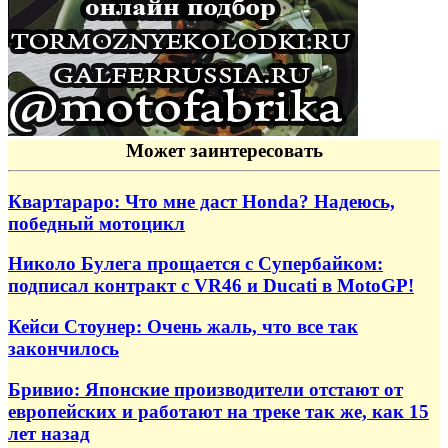
Может заинтересовать
Квартараро: Что мне даст Honda? Надеюсь,
победный мотоцикл
Николо Булега прощается с Супербайком:
подписал контракт с VR46 и Ducati в MotoGP!
Кейси Стоунер: Очень жаль, что все так
закончилось
Бривио: Японские производители отстают от
европейских и работают на треке так же, как 15
лет назад