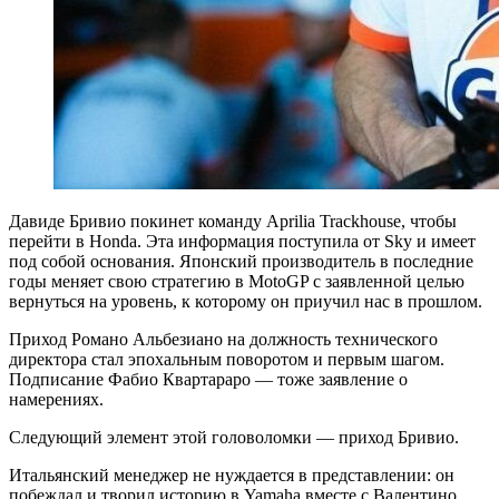
Давиде Бривио покинет команду Aprilia Trackhouse, чтобы
перейти в Honda. Эта информация поступила от Sky и имеет
под собой основания. Японский производитель в последние
годы меняет свою стратегию в MotoGP с заявленной целью
вернуться на уровень, к которому он приучил нас в прошлом.
Приход Романо Альбезиано на должность технического
директора стал эпохальным поворотом и первым шагом.
Подписание Фабио Квартараро — тоже заявление о
намерениях.
Следующий элемент этой головоломки — приход Бривио.
Итальянский менеджер не нуждается в представлении: он
побеждал и творил историю в Yamaha вместе с Валентино