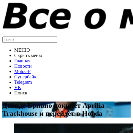
МЕНЮ
Скрыть меню
Главная
Новости
MotoGP
Супербайк
Telegram
VK
Поиск
Давиде Бривио покинет Aprilia
Trackhouse и перейдёт в Honda