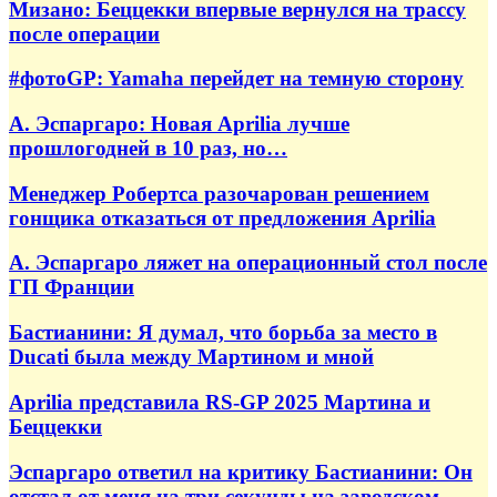
Мизано: Беццекки впервые вернулся на трассу
после операции
#фотоGP: Yamaha перейдет на темную сторону
А. Эспаргаро: Новая Aprilia лучше
прошлогодней в 10 раз, но…
Менеджер Робертса разочарован решением
гонщика отказаться от предложения Aprilia
А. Эспаргаро ляжет на операционный стол после
ГП Франции
Бастианини: Я думал, что борьба за место в
Ducati была между Мартином и мной
Aprilia представила RS-GP 2025 Мартина и
Беццекки
Эспаргаро ответил на критику Бастианини: Он
отстал от меня на три секунды на заводском