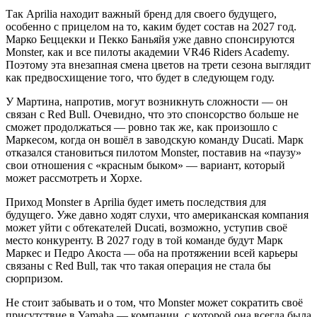
Так Aprilia находит важный бренд для своего будущего,
особенно с прицелом на то, каким будет состав на 2027 год.
Марко Беццекки и Пекко Баньяйя уже давно спонсируются
Monster, как и все пилоты академии VR46 Riders Academy.
Поэтому эта внезапная смена цветов на трети сезона выглядит
как предвосхищение того, что будет в следующем году.
У Мартина, напротив, могут возникнуть сложности — он
связан с Red Bull. Очевидно, что это спонсорство больше не
сможет продолжаться — ровно так же, как произошло с
Маркесом, когда он вошёл в заводскую команду Ducati. Марк
отказался становиться пилотом Monster, поставив на «паузу»
свои отношения с «красным быком» — вариант, который
может рассмотреть и Хорхе.
Приход Monster в Aprilia будет иметь последствия для
будущего. Уже давно ходят слухи, что американская компания
может уйти с обтекателей Ducati, возможно, уступив своё
место конкуренту. В 2027 году в той команде будут Марк
Маркес и Педро Акоста — оба на протяжении всей карьеры
связаны с Red Bull, так что такая операция не стала бы
сюрпризом.
Не стоит забывать и о том, что Monster может сократить своё
присутствие в Yamaha — компании, с которой она всегда была