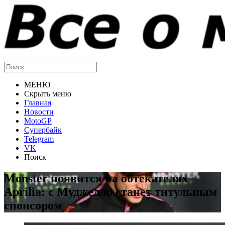
МЕНЮ
Скрыть меню
Главная
Новости
MotoGP
Супербайк
Telegram
VK
Поиск
Monster появится на обтекателях
Aprilia: с Муджелло станет титульным
спонсором