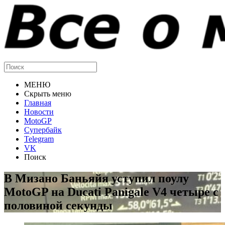
МЕНЮ
Скрыть меню
Главная
Новости
MotoGP
Супербайк
Telegram
VK
Поиск
В Мизано Баньяйя уступил поулу
MotoGP на Ducati Panigale V4 четыре с
половиной секунды