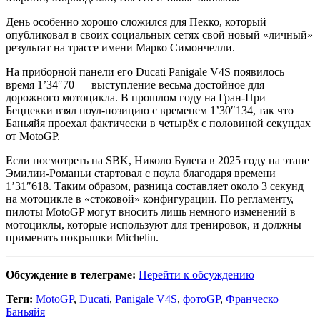
День особенно хорошо сложился для Пекко, который
опубликовал в своих социальных сетях свой новый «личный»
результат на трассе имени Марко Симончелли.
На приборной панели его Ducati Panigale V4S появилось
время 1’34″70 — выступление весьма достойное для
дорожного мотоцикла. В прошлом году на Гран-При
Беццекки взял поул-позицию с временем 1’30″134, так что
Баньяйя проехал фактически в четырёх с половиной секундах
от MotoGP.
Если посмотреть на SBK, Николо Булега в 2025 году на этапе
Эмилии-Романьи стартовал с поула благодаря времени
1’31″618. Таким образом, разница составляет около 3 секунд
на мотоцикле в «стоковой» конфигурации. По регламенту,
пилоты MotoGP могут вносить лишь немного изменений в
мотоциклы, которые используют для тренировок, и должны
применять покрышки Michelin.
Обсуждение в телеграме:
Перейти к обсуждению
Теги:
MotoGP
,
Ducati
,
Panigale V4S
,
фотоGP
,
Франческо
Баньяйя