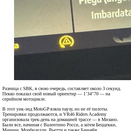
Разница с SBK, в свою очередь, составляет около 3 секунд.
Пекко показал свой новый ориентир — 1’34″70 — на
серийном мотоцикле.
В этот уик-энд MotoGP взяла паузу, но не её пилоты.
Тренировки продолжаются, и VR46 Riders Academy
организовала трек-день на домашней трассе — в Мизано.
Были все, начиная с Валентино Росси, а затем Беццекки,
Марини, Морбиделли, Вьетти и также Баньяйя.