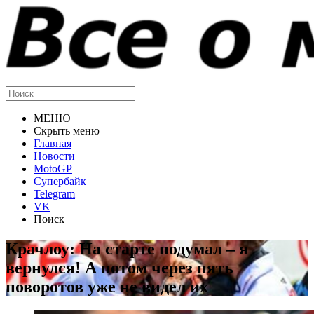
МЕНЮ
Скрыть меню
Главная
Новости
MotoGP
Супербайк
Telegram
VK
Поиск
Крачлоу: На старте подумал – я
вернулся! А потом через пять
поворотов уже не видел их