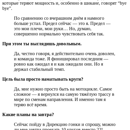
которые теряют мощность и, особенно в шикане, говорят “bye
bye”.
По сравнению со вчерашним днём я намного
больше устал. Предел сейчас — это я. Предел —
это мои плечи, мои руки… Но, думаю,
совершенно нормально чувствовать себя так.
При этом ты выглядишь довольным.
Да, честно говоря, я действительно очень доволен,
и команда тоже. Я финишировал последним —
ровно как ожидал я и как ожидали они. Но я
держал стабильный темп.
Цель была просто наматывать круги?
Да, мне нужно просто быть на мотоцикле. Самое
сложное — я вернулся на самую тяжёлую трассу в
мире по сменам направления. И именно там я
теряю всё время.
Какие планы на завтра?
Сейчас пойду в Дирекцию гонки и спрошу, можно
ли мне завтра проехать 10 кругов вместо 22!