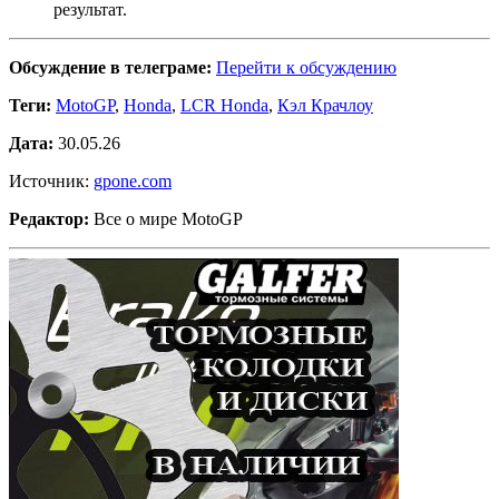
результат.
Обсуждение в телеграме:
Перейти к обсуждению
Теги:
MotoGP
,
Honda
,
LCR Honda
,
Кэл Крачлоу
Дата:
30.05.26
Источник:
gpone.com
Редактор:
Все о мире MotoGP