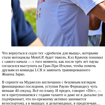
Что вернуться в седло тех «дробилок для мышц», которыми
стали мотоциклы MotoGP, будет тяжело, Кэл Крачлоу понимал
с самого начала — с того момента, как после трёх лет паузы
согласился выступить на Гран-При Италии, чтобы помочь
друзьям из команды LCR и заменить травмированного
Жоанна Зарко.
В спринте на Муджелло англичанин с безумным взглядом
финишировал последним, уступив Раулю Фернандесу чуть
меньше 40 секунд. Всё по плану. И предел, говорит «Пёс», —
не в притупившемся с годами таланте и даже не в дыхалке (он
подчёркивает, что по-прежнему активно занимается
велоспортом), а в мышцах: в дельтовидных, в предплечьях…