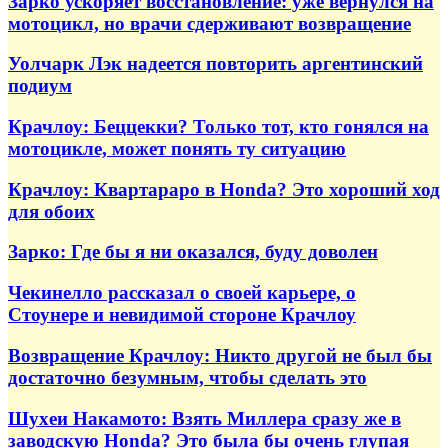
Зарко ускоряет восстановление: уже вернулся на
мотоцикл, но врачи сдерживают возвращение
Уолчарк Лэк надеется повторить аргентинский
подиум
Крачлоу: Беццекки? Только тот, кто гонялся на
мотоцикле, может понять ту ситуацию
Крачлоу: Квартараро в Honda? Это хороший ход
для обоих
Зарко: Где бы я ни оказался, буду доволен
Чекинелло рассказал о своей карьере, о
Стоунере и невидимой стороне Крачлоу
Возвращение Крачлоу: Никто другой не был бы
достаточно безумным, чтобы сделать это
Шухеи Накамото: Взять Миллера сразу же в
заводскую Honda? Это была бы очень глупая