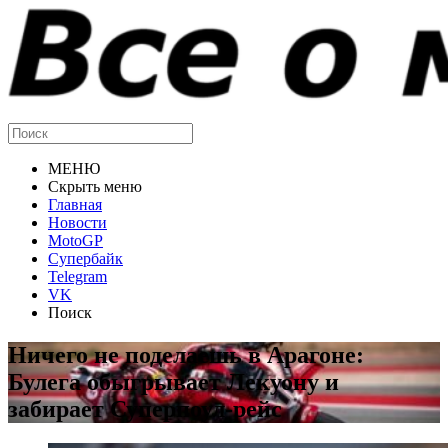
МЕНЮ
Скрыть меню
Главная
Новости
MotoGP
Супербайк
Telegram
VK
Поиск
Ничего не поделаешь в Арагоне:
Булега обыгрывает Лекуону и
забирает Суперпоул-рейс