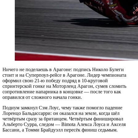
Ничего не поделаешь в Арагоне: подпись Николо Булеги
стоит и на Суперпоул-рейсе в Арагоне. Лидер чемпионата
оформил свою 21-ю победу подряд в 10-круговой
спринтерской гонке на Моторленд Арагон, сумев сломить
сопротивление напарника в концовке — после того как
оправился от сложного начала гонки.
Подиум замкнул Сэм Лоус, чему также помогло падение
Лоренцо Бальдассарри: он оказался на земле, когда шёл
четвёртым сразу за британцем. Четвёртым финишировал
Альберто Сурра, следом — Bimota Алекса Лоуса и Акселя
Бассани, а Томми Брайдуэлл пересёк финиш седьмым.