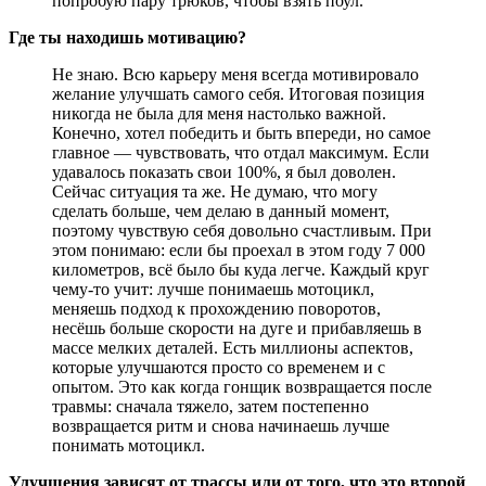
попробую пару трюков, чтобы взять поул.
Где ты находишь мотивацию?
Не знаю. Всю карьеру меня всегда мотивировало
желание улучшать самого себя. Итоговая позиция
никогда не была для меня настолько важной.
Конечно, хотел победить и быть впереди, но самое
главное — чувствовать, что отдал максимум. Если
удавалось показать свои 100%, я был доволен.
Сейчас ситуация та же. Не думаю, что могу
сделать больше, чем делаю в данный момент,
поэтому чувствую себя довольно счастливым. При
этом понимаю: если бы проехал в этом году 7 000
километров, всё было бы куда легче. Каждый круг
чему-то учит: лучше понимаешь мотоцикл,
меняешь подход к прохождению поворотов,
несёшь больше скорости на дуге и прибавляешь в
массе мелких деталей. Есть миллионы аспектов,
которые улучшаются просто со временем и с
опытом. Это как когда гонщик возвращается после
травмы: сначала тяжело, затем постепенно
возвращается ритм и снова начинаешь лучше
понимать мотоцикл.
Улучшения зависят от трассы или от того, что это второй