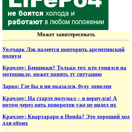
Может заинтересовать
Уолчарк Лэк надеется повторить аргентинский
подиум
Крачлоу: Беццекки? Только тот, кто гонялся на
мотоцикле, может понять ту ситуацию
Зарко: Где бы я ни оказался, буду доволен
Крачлоу: На старте подумал – я вернулся! А
потом через пять поворотов уже не видел их
Крачлоу: Квартараро в Honda? Это хороший ход
для обоих