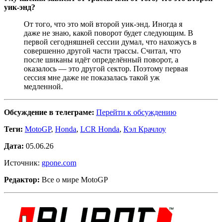
уик-энд?
От того, что это мой второй уик-энд. Иногда я
даже не знаю, какой поворот будет следующим. В
первой сегодняшней сессии думал, что нахожусь в
совершенно другой части трассы. Считал, что
после шиканы идёт определённый поворот, а
оказалось — это другой сектор. Поэтому первая
сессия мне даже не показалась такой уж
медленной.
Обсуждение в телеграме:
Перейти к обсуждению
Теги:
MotoGP
,
Honda
,
LCR Honda
,
Кэл Крачлоу
Дата:
05.06.26
Источник:
gpone.com
Редактор:
Все о мире MotoGP