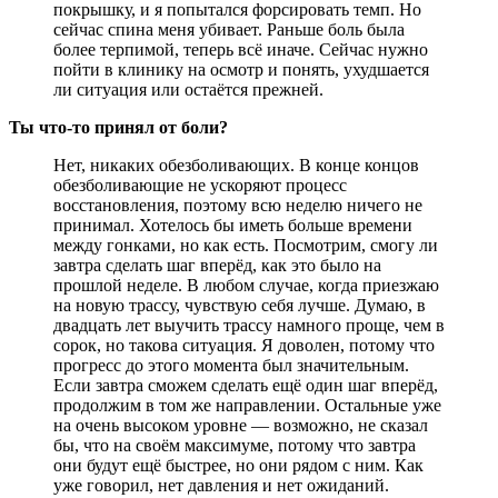
покрышку, и я попытался форсировать темп. Но
сейчас спина меня убивает. Раньше боль была
более терпимой, теперь всё иначе. Сейчас нужно
пойти в клинику на осмотр и понять, ухудшается
ли ситуация или остаётся прежней.
Ты что-то принял от боли?
Нет, никаких обезболивающих. В конце концов
обезболивающие не ускоряют процесс
восстановления, поэтому всю неделю ничего не
принимал. Хотелось бы иметь больше времени
между гонками, но как есть. Посмотрим, смогу ли
завтра сделать шаг вперёд, как это было на
прошлой неделе. В любом случае, когда приезжаю
на новую трассу, чувствую себя лучше. Думаю, в
двадцать лет выучить трассу намного проще, чем в
сорок, но такова ситуация. Я доволен, потому что
прогресс до этого момента был значительным.
Если завтра сможем сделать ещё один шаг вперёд,
продолжим в том же направлении. Остальные уже
на очень высоком уровне — возможно, не сказал
бы, что на своём максимуме, потому что завтра
они будут ещё быстрее, но они рядом с ним. Как
уже говорил, нет давления и нет ожиданий.