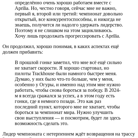
определённо очень хорошо работаем вместе с
Aprilia. Но, честно говоря, сейчас мне не важно,
первый я, второй или третий: чемпионат довольно
открытый, все конкурентоспособны, и никогда не
знаешь, получится ли надолго удержать лидерство.
Поэтому я не слишком на этом зацикливаюсь.
Хочу лишь продолжать прогрессировать с Aprilia.
Он продолжил, хорошо понимая, в каких аспектах ещё
должен прибавить:
В прошлой гонке заметил, что мне всё ещё сильно
не хватает скорости. Я хорошо стартовал, но
пилоты Trackhouse были намного быстрее меня.
Думаю, у них было что-то больше, чем у меня,
особенно у Огуры, и именно над этим мне нужно
работать, чтобы снова бороться за победу. В 2024-
м я всегда сражался за успех, а в этом году есть
гонки, где я немного позади. Это как раз
последний пункт, которого мне не хватает, чтобы
бороться за чемпионат мира. Нужно улучшить
свои выступления — и посмотрим, будет ли здесь
возможность сделать это.
Лидер чемпионата с нетерпением ждёт возвращения на трассу