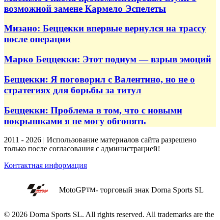
возможной замене Кармело Эспелеты
Мизано: Беццекки впервые вернулся на трассу
после операции
Марко Беццекки: Этот подиум — взрыв эмоций
Беццекки: Я поговорил с Валентино, но не о
стратегиях для борьбы за титул
Беццекки: Проблема в том, что с новыми
покрышками я не могу обгонять
2011 - 2026 | Использование материалов сайта разрешено
только после согласования с администрацией!
Контактная информация
MotoGP
- торговый знак Dorna Sports SL
TM
© 2026 Dorna Sports SL. All rights reserved. All trademarks are the