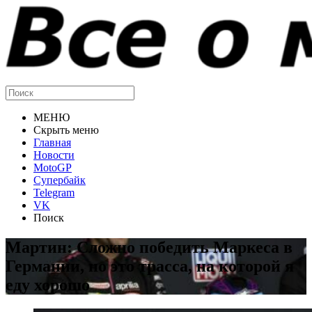
МЕНЮ
Скрыть меню
Главная
Новости
MotoGP
Супербайк
Telegram
VK
Поиск
Мартин: Сложно победить Маркеса в
Германии, но это трасса, на которой я
еду хорошо