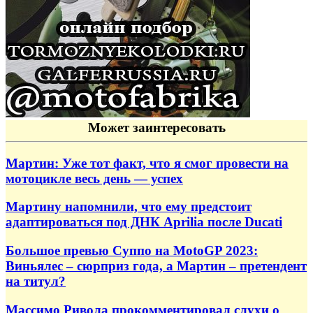
Может заинтересовать
Мартин: Уже тот факт, что я смог провести на
мотоцикле весь день — успех
Мартину напомнили, что ему предстоит
адаптироваться под ДНК Aprilia после Ducati
Большое превью Суппо на MotoGP 2023:
Виньялес – сюрприз года, а Мартин – претендент
на титул?
Массимо Ривола прокомментировал слухи о