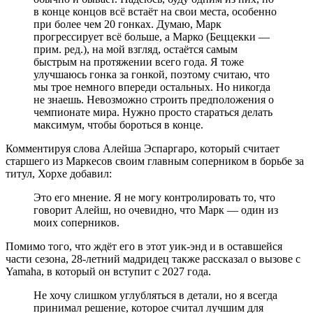
в конце концов всё встаёт на свои места, особенно
при более чем 20 гонках. Думаю, Марк
прогрессирует всё больше, а Марко (Беццекки —
прим. ред.), на мой взгляд, остаётся самым
быстрым на протяжении всего года. Я тоже
улучшаюсь гонка за гонкой, поэтому считаю, что
мы трое немного впереди остальных. Но никогда
не знаешь. Невозможно строить предположения о
чемпионате мира. Нужно просто стараться делать
максимум, чтобы бороться в конце.
Комментируя слова Алейша Эспаргаро, который считает
старшего из Маркесов своим главным соперником в борьбе за
титул, Хорхе добавил:
Это его мнение. Я не могу контролировать то, что
говорит Алейш, но очевидно, что Марк — один из
моих соперников.
Помимо того, что ждёт его в этот уик-энд и в оставшейся
части сезона, 28-летний мадридец также рассказал о вызове с
Yamaha, в который он вступит с 2027 года.
Не хочу слишком углубляться в детали, но я всегда
принимал решение, которое считал лучшим для