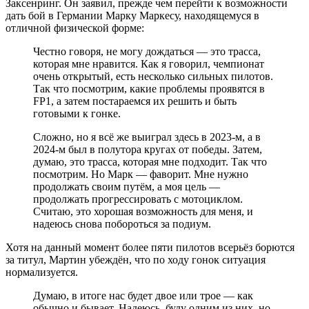
Заксенринг. Он заявил, прежде чем перейти к возможности
дать бой в Германии Марку Маркесу, находящемуся в
отличной физической форме:
Честно говоря, не могу дождаться — это трасса,
которая мне нравится. Как я говорил, чемпионат
очень открытый, есть несколько сильных пилотов.
Так что посмотрим, какие проблемы проявятся в
FP1, а затем постараемся их решить и быть
готовыми к гонке.
Сложно, но я всё же выиграл здесь в 2023-м, а в
2024-м был в полутора кругах от победы. Затем,
думаю, это трасса, которая мне подходит. Так что
посмотрим. Но Марк — фаворит. Мне нужно
продолжать своим путём, а моя цель —
продолжать прогрессировать с мотоциклом.
Считаю, это хорошая возможность для меня, и
надеюсь снова побороться за подиум.
Хотя на данный момент более пяти пилотов всерьёз борются
за титул, Мартин убеждён, что по ходу гонок ситуация
нормализуется.
Думаю, в итоге нас будет двое или трое — как
обычно и бывает. Надеюсь, буду одним из них, но