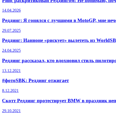
Ринс раскритикован Реддингом: Не понимаю, по
14.04.2026
Реддинг: Я гонялся с лучшими в MotoGP, мне неч
29.07.2025
Реддинг: Ианноне «рискует» вылететь из WorldS
24.04.2025
Реддинг рассказал, кто вдохновил стиль пилоти
13.12.2021
#фотоSBK: Реддинг отжигает
8.12.2021
Скотт Реддинг протестирует BMW в праздник не
29.10.2021