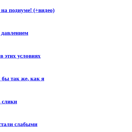
на подиуме! (+видео)
д давлением
в этих условиях
бы так же, как я
в слики
стали слабыми