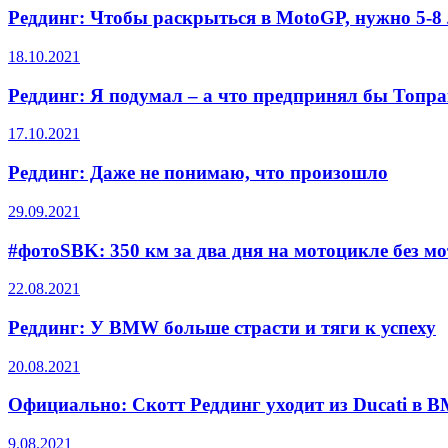
Реддинг: Чтобы раскрыться в MotoGP, нужно 5-8 л
18.10.2021
Реддинг: Я подумал – а что предпринял бы Топр
17.10.2021
Реддинг: Даже не понимаю, что произошло
29.09.2021
#фотоSBK: 350 км за два дня на мотоцикле без м
22.08.2021
Реддинг: У BMW больше страсти и тяги к успеху
20.08.2021
Официально: Скотт Реддинг уходит из Ducati в 
9.08.2021