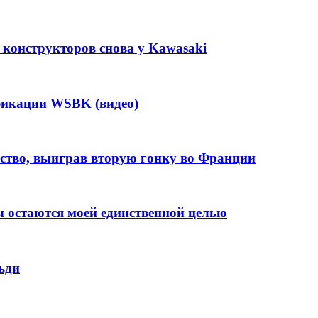
 конструкторов снова у Kawasaki
фикации WSBK (видео)
ство, выиграв вторую гонку во Франции
ды остаются моей единственной целью
ьди