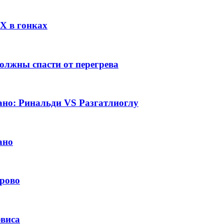
CX в гонках
олжны спасти от перегрева
ано: Ринальди VS Разгатлиоглу
ано
орово
эвиса