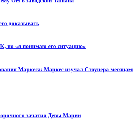
чему ОН в заводской Yamaha
его доказывать
BK, но «я понимаю его ситуацию»
рования Маркеса: Маркес изучал Стоунера месяцам
порочного зачатия Девы Марии