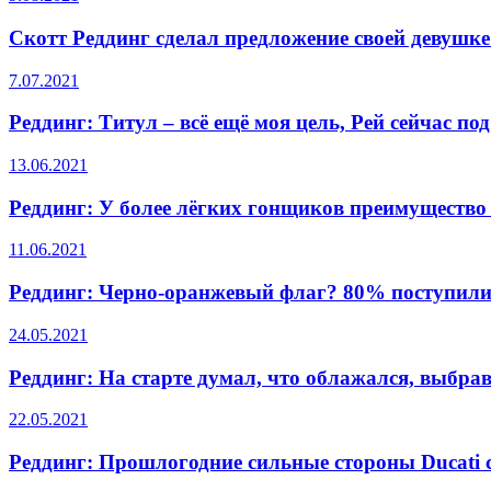
Скотт Реддинг сделал предложение своей девушке 
7.07.2021
Реддинг: Титул – всё ещё моя цель, Рей сейчас по
13.06.2021
Реддинг: У более лёгких гонщиков преимущество 
11.06.2021
Реддинг: Черно-оранжевый флаг? 80% поступили 
24.05.2021
Реддинг: На старте думал, что облажался, выбра
22.05.2021
Реддинг: Прошлогодние сильные стороны Ducati 