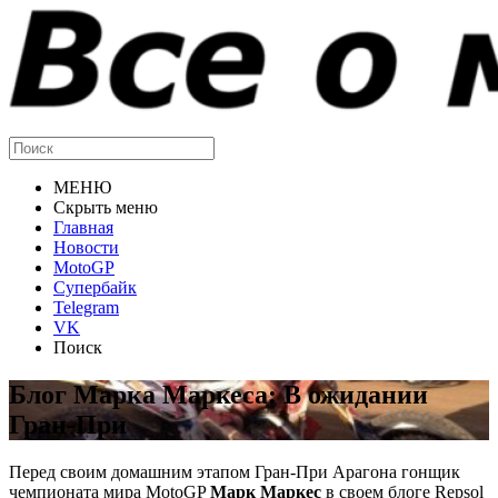
МЕНЮ
Скрыть меню
Главная
Новости
MotoGP
Супербайк
Telegram
VK
Поиск
Блог Марка Маркеса: В ожидании
Гран-При
Перед своим домашним этапом Гран-При Арагона гонщик
чемпионата мира MotoGP
Марк Маркес
в своем блоге Repsol