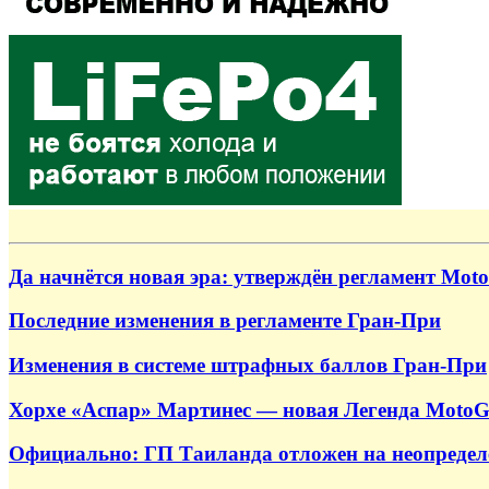
Да начнётся новая эра: утверждён регламент Moto
Последние изменения в регламенте Гран-При
Изменения в системе штрафных баллов Гран-При
Хорхе «Аспар» Мартинес — новая Легенда Moto
Официально: ГП Таиланда отложен на неопредел