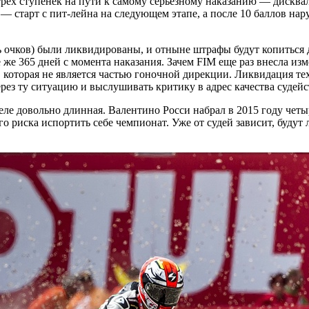
 трех ступенек на пути к самому серьезному наказанию — дискв
ь — старт с пит-лейна на следующем этапе, а после 10 баллов н
очков) были ликвидированы, и отныне штрафы будут копиться до
 же 365 дней с момента наказания. Зачем FIM еще раз внесла и
, которая не является частью гоночной дирекции. Ликвидация т
рез ту ситуацию и выслушивать критику в адрес качества судейс
ле довольно длинная. Валентино Росси набрал в 2015 году четыр
 риска испортить себе чемпионат. Уже от судей зависит, будут л