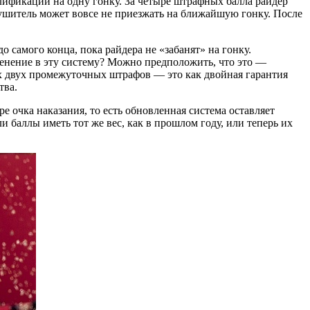
алификации на одну гонку. За четыре штрафных балла райдер
арушитель может вовсе не приезжать на ближайшую гонку. После
 самого конца, пока райдера не «забанят» на гонку.
зменение в эту систему? Можно предположить, что это —
ех двух промежуточных штрафов — это как двойная гарантия
тва.
е очка наказания, то есть обновленная система оставляет
и баллы иметь тот же вес, как в прошлом году, или теперь их