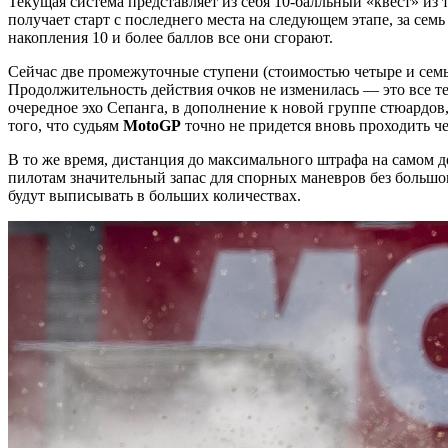
Текущая система представляет из себя 10-балльный «квест» из
получает старт с последнего места на следующем этапе, за сем
накопления 10 и более баллов все они сгорают.
Сейчас две промежуточные ступени (стоимостью четыре и семь 
Продолжительность действия очков не изменилась — это все те
очередное эхо Сепанга, в дополнение к новой группе стюардов
того, что судьям
MotoGP
точно не придется вновь проходить че
В то же время, дистанция до максимального штрафа на самом де
пилотам значительный запас для спорных маневров без большого
будут выписывать в больших количествах.