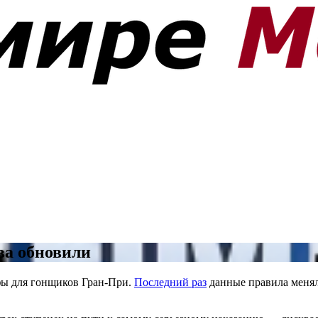
ва обновили
фы для гонщиков Гран-При.
Последний раз
данные правила менял