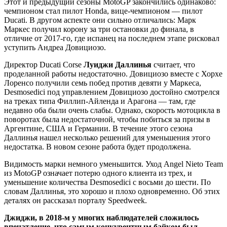
Этот и предыдущий сезоны MotoGP закончились одинаково:
чемпионом стал пилот Honda, вице-чемпионом — пилот
Ducati. В другом аспекте они сильно отличались: Марк
Маркес получил корону за три остановки до финала, в
отличие от 2017-го, где испанец на последнем этапе рисковал
уступить Андреа Довициозо.
Директор Ducati Corse
Луиджи Даллинья
считает, что
проделанной работы недостаточно. Довициозо вместе с Хорхе
Лоренсо получили семь побед против девяти у Маркеса,
Desmosedici под управлением Довициозо достойно смотрелся
на треках типа Филлип-Айленда и Арагона — там, где
недавно оба были очень слабы. Однако, скорость мотоцикла в
поворотах была недостаточной, чтобы побиться за призы в
Аргентине, США и Германии. В течение этого сезона
Даллинья нашел несколько решений для уменьшения этого
недостатка. В новом сезоне работа будет продолжена.
Видимость марки немного уменьшится. Уход Angel Nieto Team
из MotoGP означает потерю одного клиента из трех, и
уменьшение количества Desmosedici с восьми до шести. По
словам Даллинья, это хорошо и плохо одновременно. Об этих
деталях он рассказал порталу Speedweek.
Джиджи, в 2018-м у многих наблюдателей сложилось
впечатление, что самым конкурентным байком был