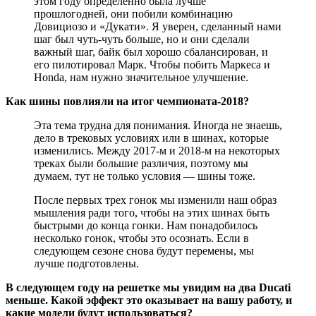
этом году определённо была лучше
прошлогодней, они побили комбинацию
Довициозо и «Дукати». Я уверен, сделанный нами
шаг был чуть-чуть больше, но и они сделали
важный шаг, байк был хорошо сбалансирован, и
его пилотировал Марк. Чтобы побить Маркеса и
Honda, нам нужно значительное улучшение.
Как шины повлияли на итог чемпионата-2018?
Эта тема трудна для понимания. Иногда не знаешь,
дело в трековых условиях или в шинах, которые
изменились. Между 2017-м и 2018-м на некоторых
треках были большие различия, поэтому мы
думаем, тут не только условия — шины тоже.
После первых трех гонок мы изменили наш образ
мышления ради того, чтобы на этих шинах быть
быстрыми до конца гонки. Нам понадобилось
несколько гонок, чтобы это осознать. Если в
следующем сезоне снова будут перемены, мы
лучше подготовлены.
В следующем году на решетке мы увидим на два Ducati
меньше. Какой эффект это оказывает на вашу работу, и
какие модели будут использоваться?