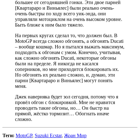
большее от сегодняшней гонки. Эти двое парней
[Квартараро и Виньялес] были реально очень-
очень быстры по ходу всего уик-энда, они
управляли мотоциклом на очень высоком уровне.
Быть ближе к ним было тяжело.
На первых кругах сделал то, что должен был. В
MotoGP всегда сложно обгонять, а обгонять Ducati
– вообще кошмар. Но я пытался выжать максимум,
подходить к обгонам с умом. Конечно, учитывая,
как сложно обгонять Ducati, некоторые обгоны
были на пределе. Я никогда не касался
соперников, но мне приходится блокировать их.
Но обгонять их реально сложно, и, думаю, эти
парни [Квартараро и Виньялес] могут понять
меня.
Джек наверняка будет зол сегодня, потому что я
провёл обгон с блокировкой. Мне не нравится
проводить такие обгоны, но… Он быстр на
прямой, жёстко тормозит… Обогнать иначе
сложно.
Теги:
MotoGP
,
Suzuki Ecstar
,
Жоан Мир