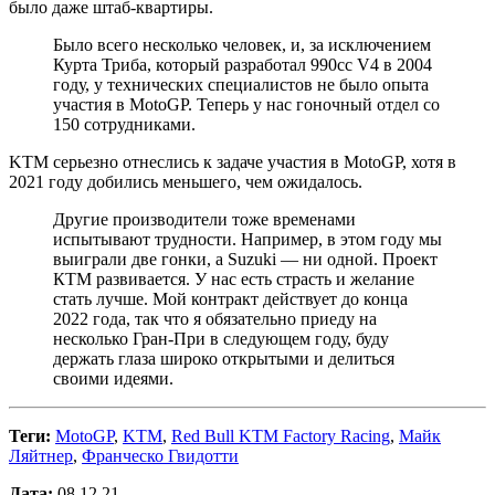
было даже штаб-квартиры.
Было всего несколько человек, и, за исключением
Курта Триба, который разработал 990cc V4 в 2004
году, у технических специалистов не было опыта
участия в MotoGP. Теперь у нас гоночный отдел со
150 сотрудниками.
KTM серьезно отнеслись к задаче участия в MotoGP, хотя в
2021 году добились меньшего, чем ожидалось.
Другие производители тоже временами
испытывают трудности. Например, в этом году мы
выиграли две гонки, а Suzuki — ни одной. Проект
КТМ развивается. У нас есть страсть и желание
стать лучше. Мой контракт действует до конца
2022 года, так что я обязательно приеду на
несколько Гран-При в следующем году, буду
держать глаза широко открытыми и делиться
своими идеями.
Теги:
MotoGP
,
KTM
,
Red Bull KTM Factory Racing
,
Майк
Ляйтнер
,
Франческо Гвидотти
Дата:
08.12.21