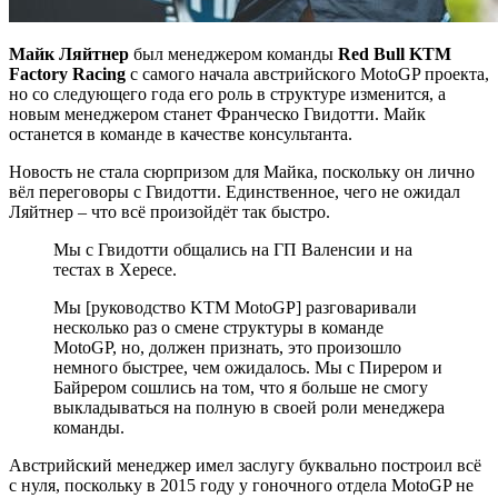
Майк Ляйтнер
был менеджером команды
Red Bull KTM
Factory Racing
с самого начала австрийского MotoGP проекта,
но со следующего года его роль в структуре изменится, а
новым менеджером станет Франческо Гвидотти. Майк
останется в команде в качестве консультанта.
Новость не стала сюрпризом для Майка, поскольку он лично
вёл переговоры с Гвидотти. Единственное, чего не ожидал
Ляйтнер – что всё произойдёт так быстро.
Мы с Гвидотти общались на ГП Валенсии и на
тестах в Хересе.
Мы [руководство KTM MotoGP] разговаривали
несколько раз о смене структуры в команде
MotoGP, но, должен признать, это произошло
немного быстрее, чем ожидалось. Мы с Пирером и
Байрером сошлись на том, что я больше не смогу
выкладываться на полную в своей роли менеджера
команды.
Австрийский менеджер имел заслугу буквально построил всё
с нуля, поскольку в 2015 году у гоночного отдела MotoGP не