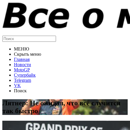
МЕНЮ
Скрыть меню
Главная
Новости
MotoGP
Супербайк
Telegram
VK
Поиск
Лятнер: Не ожидал, что всё случится
так быстро