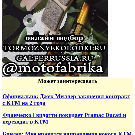
Может заинтересовать
Официально: Джек Миллер заключил контракт
с KTM на 2 года
Франческо Гвидотти покидает Pramac Ducati и
переходит в KTM
Биндер: Мне нравится направление нового KTM