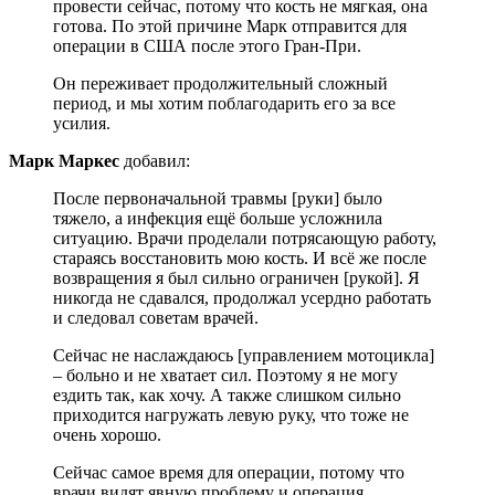
провести сейчас, потому что кость не мягкая, она
готова. По этой причине Марк отправится для
операции в США после этого Гран-При.
Он переживает продолжительный сложный
период, и мы хотим поблагодарить его за все
усилия.
Марк Маркес
добавил:
После первоначальной травмы [руки] было
тяжело, а инфекция ещё больше усложнила
ситуацию. Врачи проделали потрясающую работу,
стараясь восстановить мою кость. И всё же после
возвращения я был сильно ограничен [рукой]. Я
никогда не сдавался, продолжал усердно работать
и следовал советам врачей.
Сейчас не наслаждаюсь [управлением мотоцикла]
– больно и не хватает сил. Поэтому я не могу
ездить так, как хочу. А также слишком сильно
приходится нагружать левую руку, что тоже не
очень хорошо.
Сейчас самое время для операции, потому что
врачи видят явную проблему и операция