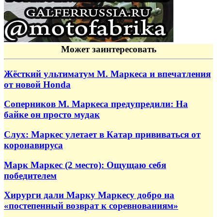
Может заинтересовать
Жёсткий ультиматум М. Маркеса и впечатления
от новой Honda
Соперников М. Маркеса предупредили: На
байке он просто мудак
Слух: Маркес улетает в Катар прививаться от
коронавируса
Марк Маркес (2 место): Ощущаю себя
победителем
Хирурги дали Марку Маркесу добро на
«постепенный возврат к соревнованиям»