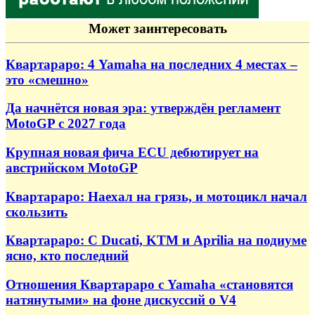
Может заинтересовать
Квартараро: 4 Yamaha на последних 4 местах –
это «смешно»
Да начнётся новая эра: утверждён регламент
MotoGP с 2027 года
Крупная новая фича ECU дебютирует на
австрийском MotoGP
Квартараро: Наехал на грязь, и мотоцикл начал
скользить
Квартараро: С Ducati, KTM и Aprilia на подиуме
ясно, кто последний
Отношения Квартараро с Yamaha «становятся
натянутыми» на фоне дискуссий о V4