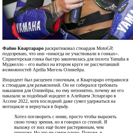
Фабио Квартараро
раскритиковал стюардов MotoGP,
подозреваю, что они «никогда не участвовали в гонках».
Спринтерская гонка быстро закончилась для пилота Yamaha в
Муджелло – его выбил на втором круге не рассчитавший
возможностей Aprilia Мигель Оливейра.
Инцидент был расценен гоночным, и Квартараро отправился
к стюардам для разъяснений. Он не собирался требовать
наказания для Оливейры, но ему непонятно, почему же его
наказали за подобный ицидент в Алейшем Эспаргаро в
Ассене 2022, хотя последний даже сумел удержаться на
мотоцикле и вернуться в борьбу.
Хотел поговорить с ними, просто чтобы выразить
свою точку зрения, но я говорил со стеной. Я
выхожу от них ещё более растерянным, чем
прихожу. Но это не самое плохо. Похоже, я