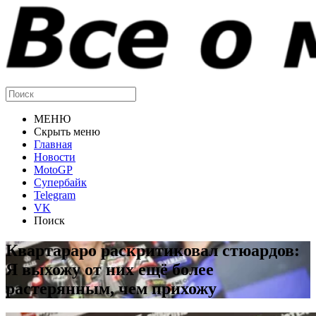
МЕНЮ
Скрыть меню
Главная
Новости
MotoGP
Супербайк
Telegram
VK
Поиск
Квартараро раскритиковал стюардов:
Я выхожу от них ещё более
растерянным, чем прихожу