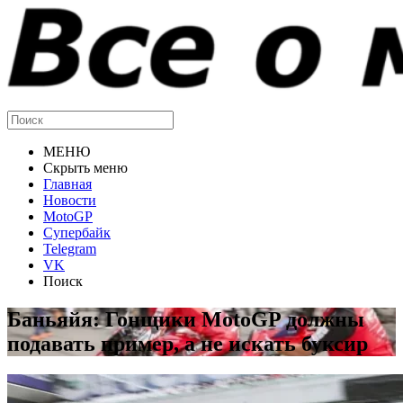
МЕНЮ
Скрыть меню
Главная
Новости
MotoGP
Супербайк
Telegram
VK
Поиск
Баньяйя: Гонщики MotoGP должны
подавать пример, а не искать буксир