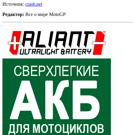
Источник:
crash.net
Редактор:
Все о мире MotoGP