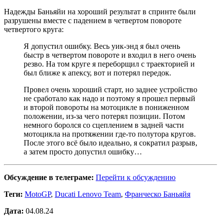
Надежды Баньяйи на хороший результат в спринте были
разрушены вместе с падением в четвертом повороте
четвертого круга:
Я допустил ошибку. Весь уик-энд я был очень
быстр в четвертом повороте и входил в него очень
резво. На том круге я переборщил с траекторией и
был ближе к апексу, вот и потерял передок.
Провел очень хороший старт, но заднее устройство
не сработало как надо и поэтому я прошел первый
и второй повороты на мотоцикле в пониженном
положении, из-за чего потерял позиции. Потом
немного боролся со сцеплением в задней части
мотоцикла на протяжении где-то полутора кругов.
После этого всё было идеально, я сократил разрыв,
а затем просто допустил ошибку…
Обсуждение в телеграме:
Перейти к обсуждению
Теги:
MotoGP
,
Ducati Lenovo Team
,
Франческо Баньяйя
Дата:
04.08.24