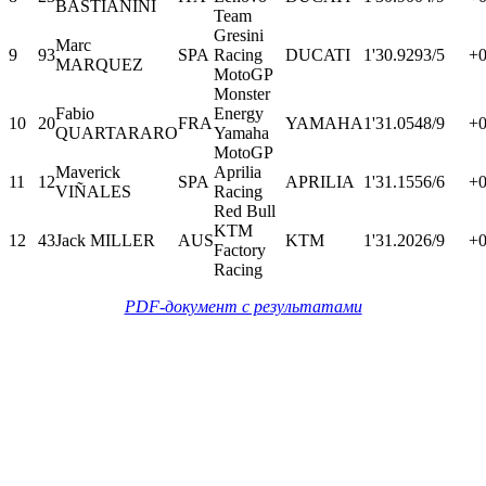
BASTIANINI
Team
Gresini
Marc
9
93
SPA
Racing
DUCATI
1'30.929
3/5
+0
MARQUEZ
MotoGP
Monster
Fabio
Energy
10
20
FRA
YAMAHA
1'31.054
8/9
+0
QUARTARARO
Yamaha
MotoGP
Maverick
Aprilia
11
12
SPA
APRILIA
1'31.155
6/6
+0
VIÑALES
Racing
Red Bull
KTM
12
43
Jack MILLER
AUS
KTM
1'31.202
6/9
+0
Factory
Racing
PDF-документ с результатами