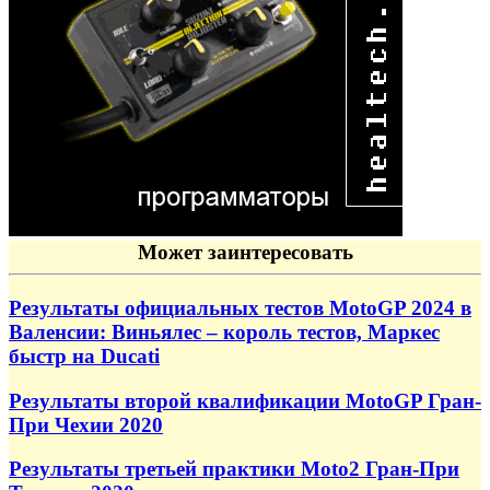
Может заинтересовать
Результаты официальных тестов MotoGP 2024 в
Валенсии: Виньялес – король тестов, Маркес
быстр на Ducati
Результаты второй квалификации MotoGP Гран-
При Чехии 2020
Результаты третьей практики Moto2 Гран-При