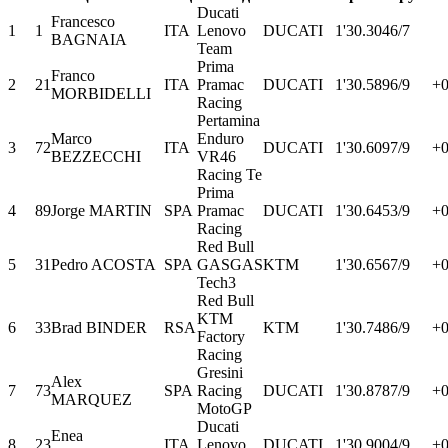
Ducati
Francesco
1
1
ITA
Lenovo
DUCATI
1'30.304
6/7
BAGNAIA
Team
Prima
Franco
2
21
ITA
Pramac
DUCATI
1'30.589
6/9
+0
MORBIDELLI
Racing
Pertamina
Marco
Enduro
3
72
ITA
DUCATI
1'30.609
7/9
+0
BEZZECCHI
VR46
Racing Te
Prima
4
89
Jorge MARTIN
SPA
Pramac
DUCATI
1'30.645
3/9
+0
Racing
Red Bull
5
31
Pedro ACOSTA
SPA
GASGAS
KTM
1'30.656
7/9
+0
Tech3
Red Bull
KTM
6
33
Brad BINDER
RSA
KTM
1'30.748
6/9
+0
Factory
Racing
Gresini
Alex
7
73
SPA
Racing
DUCATI
1'30.878
7/9
+0
MARQUEZ
MotoGP
Ducati
Enea
8
23
ITA
Lenovo
DUCATI
1'30.900
4/9
+0