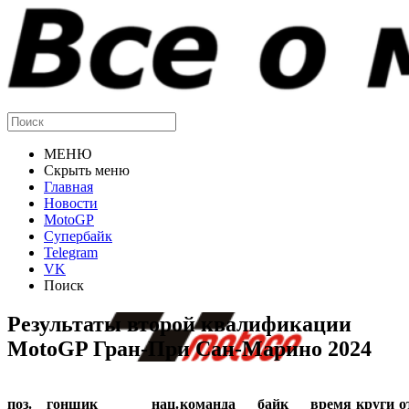
МЕНЮ
Скрыть меню
Главная
Новости
MotoGP
Супербайк
Telegram
VK
Поиск
Результаты второй квалификации
MotoGP Гран-При Сан-Марино 2024
поз.
гонщик
нац.
команда
байк
время
круги
о