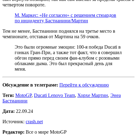
четвертом повороте.
М. Маркес: «Не согласен» с решением стюардов
по инциденту Бастианини/Мартин
Тем не менее, Бастианини поднялся на третье место в
чемпионате, отставая от Мартина на 59 очков.
Это были огромные эмоции: 100-я победа Ducati в
гонках Гран-При, а также тот факт, что я совершил
обгон прямо перед своим фан-клубом с розовыми
облаками дыма. Это был прекрасный день для
меня.
Обсуждение в телеграме:
Перейти к обсуждению
Теги:
MotoGP
,
Ducati Lenovo Team
,
Хорхе Мартин
,
Энеа
Бастианини
Дата:
22.09.24
Источник:
crash.net
Редактор:
Все о мире MotoGP