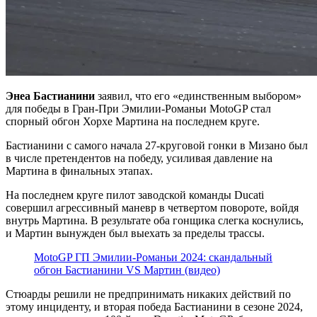
Энеа Бастианини
заявил, что его «единственным выбором»
для победы в Гран-При Эмилии-Романьи MotoGP стал
спорный обгон Хорхе Мартина на последнем круге.
Бастианини с самого начала 27-круговой гонки в Мизано был
в числе претендентов на победу, усиливая давление на
Мартина в финальных этапах.
На последнем круге пилот заводской команды Ducati
совершил агрессивный маневр в четвертом повороте, войдя
внутрь Мартина. В результате оба гонщика слегка коснулись,
и Мартин вынужден был выехать за пределы трассы.
MotoGP ГП Эмилии-Романьи 2024: скандальный
обгон Бастианини VS Мартин (видео)
Стюарды решили не предпринимать никаких действий по
этому инциденту, и вторая победа Бастианини в сезоне 2024,