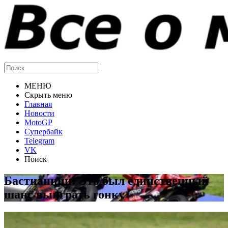
МЕНЮ
Скрыть меню
Главная
Новости
MotoGP
Супербайк
Telegram
VK
Поиск
Бастианини: Это был единственный
шанс выиграть гонку