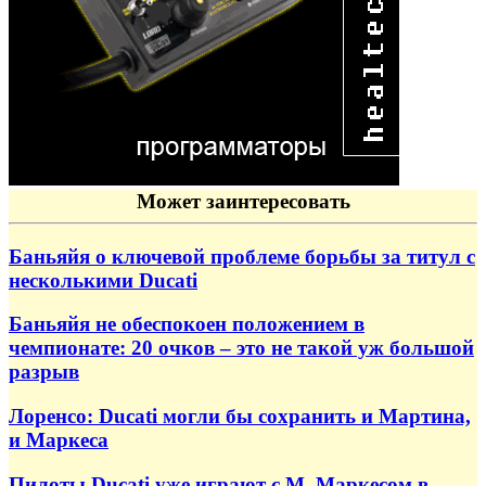
Может заинтересовать
Баньяйя о ключевой проблеме борьбы за титул с
несколькими Ducati
Баньяйя не обеспокоен положением в
чемпионате: 20 очков – это не такой уж большой
разрыв
Лоренсо: Ducati могли бы сохранить и Мартина,
и Маркеса
Пилоты Ducati уже играют с М. Маркесом в