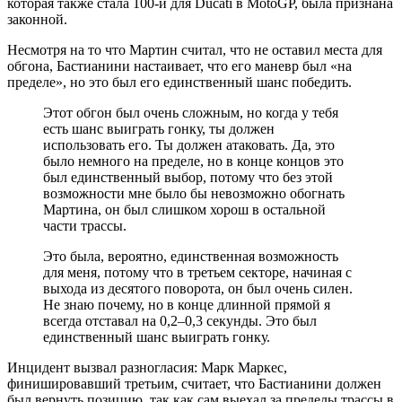
которая также стала 100-й для Ducati в MotoGP, была признана
законной.
Несмотря на то что Мартин считал, что не оставил места для
обгона, Бастианини настаивает, что его маневр был «на
пределе», но это был его единственный шанс победить.
Этот обгон был очень сложным, но когда у тебя
есть шанс выиграть гонку, ты должен
использовать его. Ты должен атаковать. Да, это
было немного на пределе, но в конце концов это
был единственный выбор, потому что без этой
возможности мне было бы невозможно обогнать
Мартина, он был слишком хорош в остальной
части трассы.
Это была, вероятно, единственная возможность
для меня, потому что в третьем секторе, начиная с
выхода из десятого поворота, он был очень силен.
Не знаю почему, но в конце длинной прямой я
всегда отставал на 0,2–0,3 секунды. Это был
единственный шанс выиграть гонку.
Инцидент вызвал разногласия: Марк Маркес,
финишировавший третьим, считает, что Бастианини должен
был вернуть позицию, так как сам выехал за пределы трассы в