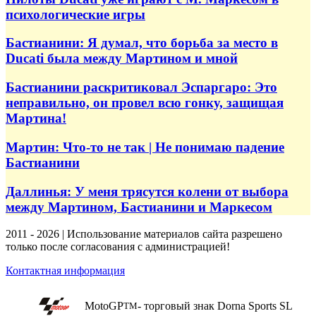
психологические игры
Бастианини: Я думал, что борьба за место в
Ducati была между Мартином и мной
Бастианини раскритиковал Эспаргаро: Это
неправильно, он провел всю гонку, защищая
Мартина!
Мартин: Что-то не так | Не понимаю падение
Бастианини
Даллинья: У меня трясутся колени от выбора
между Мартином, Бастианини и Маркесом
2011 - 2026 | Использование материалов сайта разрешено
только после согласования с администрацией!
Контактная информация
MotoGP
- торговый знак Dorna Sports SL
TM