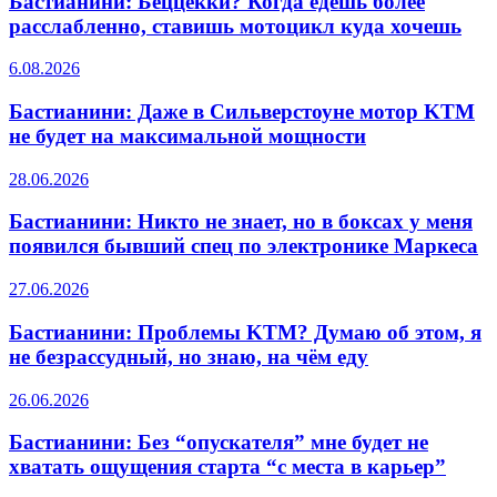
Бастианини: Беццекки? Когда едешь более
расслабленно, ставишь мотоцикл куда хочешь
6.08.2026
Бастианини: Даже в Сильверстоуне мотор KTM
не будет на максимальной мощности
28.06.2026
Бастианини: Никто не знает, но в боксах у меня
появился бывший спец по электронике Маркеса
27.06.2026
Бастианини: Проблемы KTM? Думаю об этом, я
не безрассудный, но знаю, на чём еду
26.06.2026
Бастианини: Без “опускателя” мне будет не
хватать ощущения старта “с места в карьер”