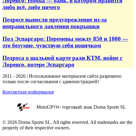
Лоренсо: Honda — байк, в котором нравится
либо всё, либо ничего
Педросе вынесли предупреждение из-за
неправильного давления покрышки
Пол Эспаргаро: Перемены между 850 и 1000 —
это безумие, чувствую себя новичком
Педроса о шальной карте ради КТМ, войне с
Лоренсо, потере Эспаргаро
2011 - 2026 | Использование материалов сайта разрешено
только после согласования с администрацией!
Контактная информация
MotoGP
- торговый знак Dorna Sports SL
TM
© 2026 Dorna Sports SL. All rights reserved. All trademarks are the
property of their respective owners.