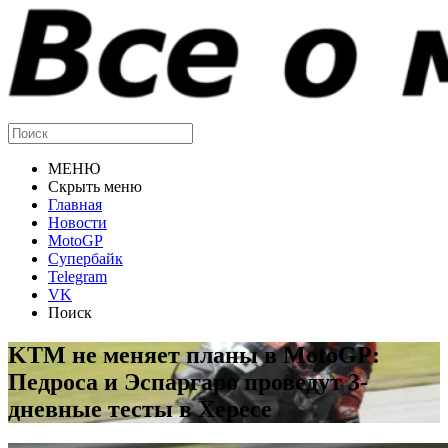
МЕНЮ
Скрыть меню
Главная
Новости
MotoGP
Супербайк
Telegram
VK
Поиск
KTM не меняет планы в MotoGP:
Педроса и Эспаргаро проведут 3-
дневные тесты в Хересе