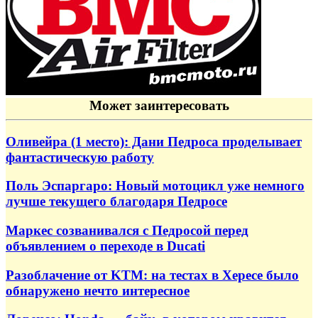
Может заинтересовать
Оливейра (1 место): Дани Педроса проделывает
фантастическую работу
Поль Эспаргаро: Новый мотоцикл уже немного
лучше текущего благодаря Педросе
Маркес созванивался с Педросой перед
объявлением о переходе в Ducati
Разоблачение от KTM: на тестах в Хересе было
обнаружено нечто интересное