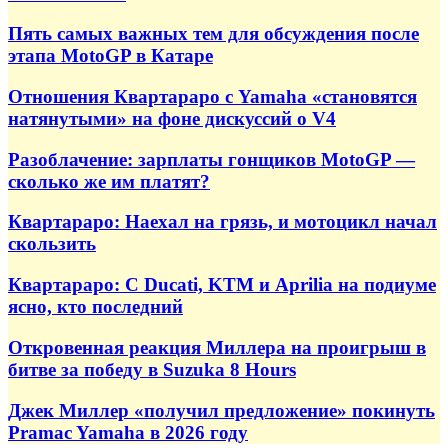
Пять самых важных тем для обсуждения после
этапа MotoGP в Катаре
Отношения Квартараро с Yamaha «становятся
натянутыми» на фоне дискуссий о V4
Разоблачение: зарплаты гонщиков MotoGP —
сколько же им платят?
Квартараро: Наехал на грязь, и мотоцикл начал
скользить
Квартараро: С Ducati, KTM и Aprilia на подиуме
ясно, кто последний
Откровенная реакция Миллера на проигрыш в
битве за победу в Suzuka 8 Hours
Джек Миллер «получил предложение» покинуть
Pramac Yamaha в 2026 году