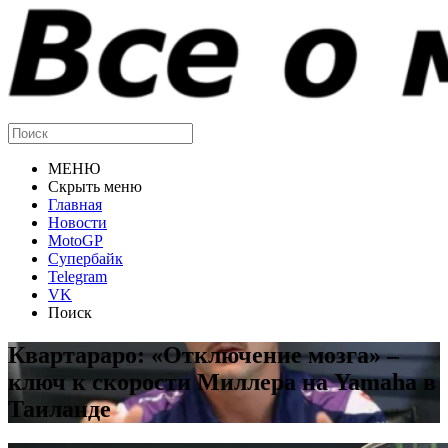
МЕНЮ
Скрыть меню
Главная
Новости
MotoGP
Супербайк
Telegram
VK
Поиск
Квартараро: «Отключение мозга» –
ключ к скорости Миллера на Yamaha в
Таиланде