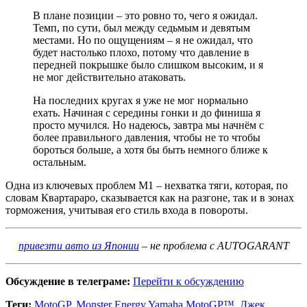
В плане позиции – это ровно то, чего я ожидал.
Темп, по сути, был между седьмым и девятым
местами. Но по ощущениям – я не ожидал, что
будет настолько плохо, потому что давление в
передней покрышке было слишком высоким, и я
не мог действительно атаковать.
На последних кругах я уже не мог нормально
ехать. Начиная с середины гонки и до финиша я
просто мучился. Но надеюсь, завтра мы начнём с
более правильного давления, чтобы не то чтобы
бороться больше, а хотя бы быть немного ближе к
остальным.
Одна из ключевых проблем M1 – нехватка тяги, которая, по
словам Квартараро, сказывается как на разгоне, так и в зонах
торможения, учитывая его стиль входа в повороты.
привезти авто из Японии
– не проблема с AUTOGARANT
Обсуждение в телеграме:
Перейти к обсуждению
Теги:
MotoGP
,
Monster Energy Yamaha MotoGP™
,
Джек