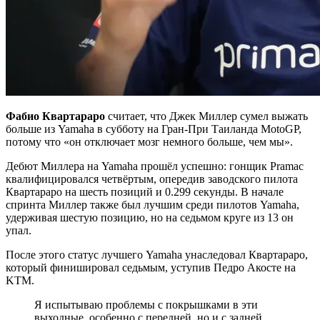
Фабио Квартараро
считает, что Джек Миллер сумел выжать
больше из Yamaha в субботу на Гран-При Таиланда MotoGP,
потому что «он отключает мозг немного больше, чем мы».
Дебют Миллера на Yamaha прошёл успешно: гонщик Pramac
квалифицировался четвёртым, опередив заводского пилота
Квартараро на шесть позиций и 0.299 секунды. В начале
спринта Миллер также был лучшим среди пилотов Yamaha,
удерживая шестую позицию, но на седьмом круге из 13 он
упал.
После этого статус лучшего Yamaha унаследовал Квартараро,
который финишировал седьмым, уступив Педро Акосте на
KTM.
Я испытываю проблемы с покрышками в эти
выходные, особенно с передней, но и с задней