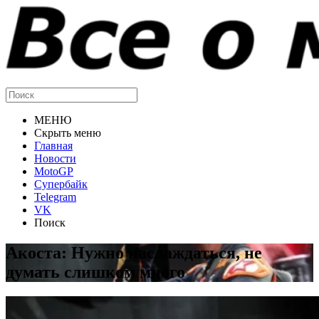
МЕНЮ
Скрыть меню
Главная
Новости
MotoGP
Супербайк
Telegram
VK
Поиск
Акоста: Нужно наслаждаться, не
думать слишком много