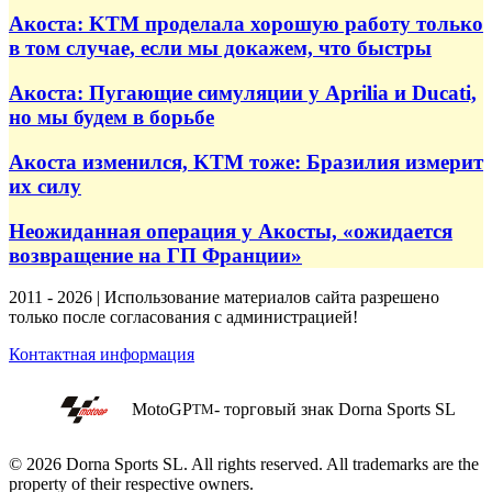
Акоста: KTM проделала хорошую работу только
в том случае, если мы докажем, что быстры
Акоста: Пугающие симуляции у Aprilia и Ducati,
но мы будем в борьбе
Акоста изменился, KTM тоже: Бразилия измерит
их силу
Неожиданная операция у Акосты, «ожидается
возвращение на ГП Франции»
2011 - 2026 | Использование материалов сайта разрешено
только после согласования с администрацией!
Контактная информация
MotoGP
- торговый знак Dorna Sports SL
TM
© 2026 Dorna Sports SL. All rights reserved. All trademarks are the
property of their respective owners.