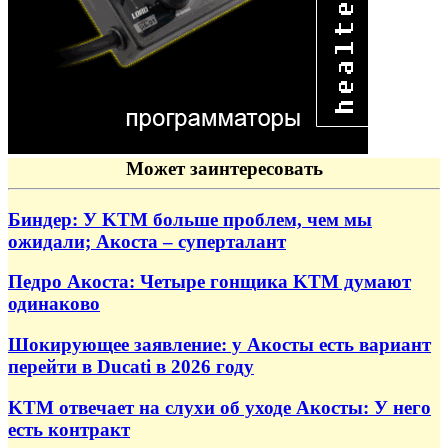
Может заинтересовать
Биндер: У KTM больше проблем, чем мы
ожидали; Акоста – суперталант
Педро Акоста: Четыре гонщика KTM думают
одинаково
Шокирующее заявление: у Акосты есть вариант
перейти в Ducati в 2026 году
KTM отвечает на слухи об уходе Акосты: У него
есть контракт