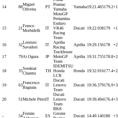
Miguel
Pramac
14
88
PT
Yamaha
19:21.465
179.2
+1
Oliveira
Yamaha
MotoGP
Pertamina
Enduro
Franco
15
21
IT
VR46
Ducati
19:22.938
179
+1
Morbidelli
Racing
Team
Lorenzo
Aprilia
16
32
IT
Aprilia
19:29.156
178
+2
Savadori
Racing
Trackhouse
17
79
Ai Ogura
JP
MotoGP
Aprilia
19:31.755
178.8
+2
Team
IDEMITSU
Somkiat
18
35
TH
Honda
Honda
19:32.916
177.4
+2
Chantra
LCR
Ducati
Francesco
19
63
IT
Lenovo
Ducati
19:36.379
176.9
+3
Bagnaia
Team
Ducati
20
51
Michele Pirro
IT
Lenovo
Ducati
19:39.494
176.4
+3
Team
BK8
Fermin
Gresini
-
54
ES
Ducati
14:49.140
180
+3