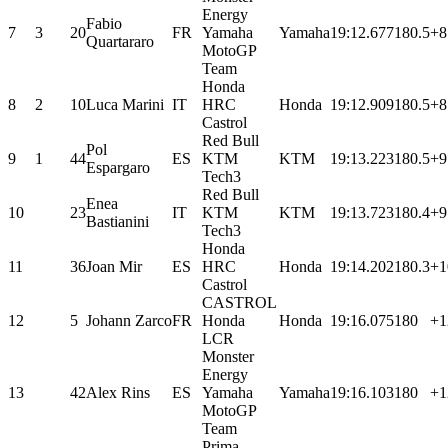
Energy
Fabio
7
3
20
FR
Yamaha
Yamaha
19:12.677
180.5
+8
Quartararo
MotoGP
Team
Honda
8
2
10
Luca Marini
IT
HRC
Honda
19:12.909
180.5
+8
Castrol
Red Bull
Pol
9
1
44
ES
KTM
KTM
19:13.223
180.5
+9
Espargaro
Tech3
Red Bull
Enea
10
23
IT
KTM
KTM
19:13.723
180.4
+9
Bastianini
Tech3
Honda
11
36
Joan Mir
ES
HRC
Honda
19:14.202
180.3
+1
Castrol
CASTROL
12
5
Johann Zarco
FR
Honda
Honda
19:16.075
180
+1
LCR
Monster
Energy
13
42
Alex Rins
ES
Yamaha
Yamaha
19:16.103
180
+1
MotoGP
Team
Prima