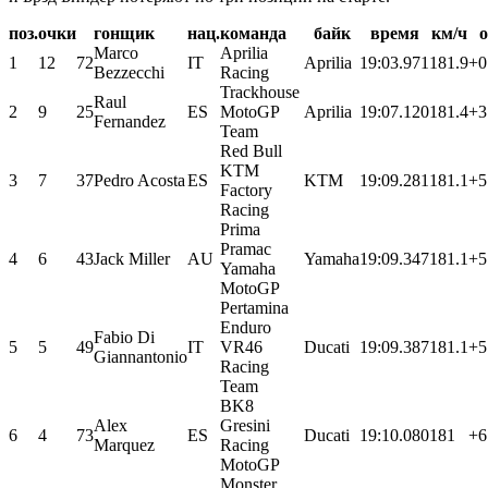
поз.
очки
гонщик
нац.
команда
байк
время
км/ч
о
Marco
Aprilia
1
12
72
IT
Aprilia
19:03.971
181.9
+0
Bezzecchi
Racing
Trackhouse
Raul
2
9
25
ES
MotoGP
Aprilia
19:07.120
181.4
+3
Fernandez
Team
Red Bull
KTM
3
7
37
Pedro Acosta
ES
KTM
19:09.281
181.1
+5
Factory
Racing
Prima
Pramac
4
6
43
Jack Miller
AU
Yamaha
19:09.347
181.1
+5
Yamaha
MotoGP
Pertamina
Enduro
Fabio Di
5
5
49
IT
VR46
Ducati
19:09.387
181.1
+5
Giannantonio
Racing
Team
BK8
Alex
Gresini
6
4
73
ES
Ducati
19:10.080
181
+6
Marquez
Racing
MotoGP
Monster