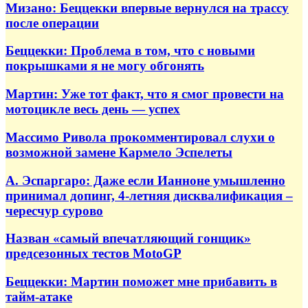
Мизано: Беццекки впервые вернулся на трассу
после операции
Беццекки: Проблема в том, что с новыми
покрышками я не могу обгонять
Мартин: Уже тот факт, что я смог провести на
мотоцикле весь день — успех
Массимо Ривола прокомментировал слухи о
возможной замене Кармело Эспелеты
А. Эспаргаро: Даже если Ианноне умышленно
принимал допинг, 4-летняя дисквалификация –
чересчур сурово
Назван «самый впечатляющий гонщик»
предсезонных тестов MotoGP
Беццекки: Мартин поможет мне прибавить в
тайм-атаке