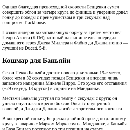
Однако благодаря превосходной скорости Беццекки сумел
совершить обгон за четыре круга до финиша и уверенно довёл
гонку до победы с преимуществом в три секунды над
гонщиком Trackhouse.
Позади лидеров захватывающую борьбу за третье место вёл
Педро Акоста (KTM), который на финише едва опередил
домашнего героя Джека Миллера и Фабио ди Джанантонио —
лучший из Ducati, 5-й.
Кошмар для Баньяйи
Сезон Пекко Баньяйи достиг нового дна: только 19-е место,
более чем в 32 секундах позади Беццекки и впереди лишь
запасного напарника Микеле Пирро. Это хуже его отставания
(+29 секунд, 13 кругов) в спринте на Мандалике.
Местами Баньяйя уступал по темпу 4 секунды с круга; он
уныло опустился в кресло боксов Ducati с опущенной
головой, а Джиджи Даллинья избегал зрительного контакта.
В воскресной гонке у Беццекки двойной проезд по длинному
кругу за аварию с Марком Маркесом на Мандалике, а Баньяйя
и Брэд Биндер потеряют по три позиции на старте.