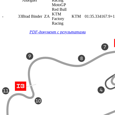
Aldeguer
Racing
MotoGP
Red Bull
KTM
-
33
Brad Binder
ZA
KTM
01:35.334
167.9
+1
Factory
Racing
PDF-документ с результатами