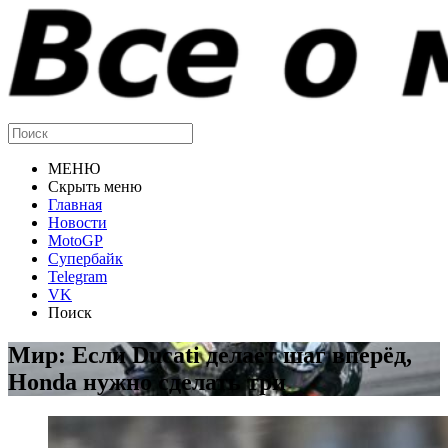
МЕНЮ
Скрыть меню
Главная
Новости
MotoGP
Супербайк
Telegram
VK
Поиск
Мир: Если Ducati делает шаг вперёд,
Honda нужно сделать три