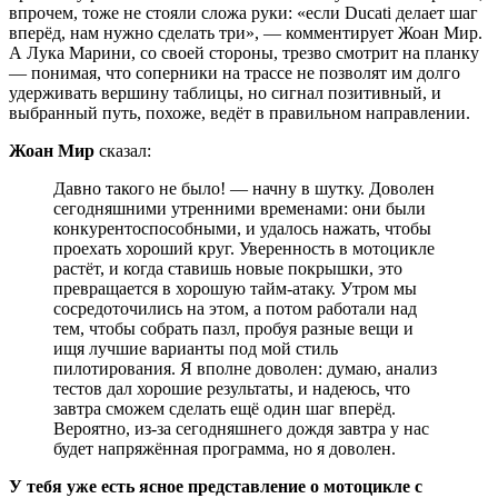
впрочем, тоже не стояли сложа руки: «если Ducati делает шаг
вперёд, нам нужно сделать три», — комментирует Жоан Мир.
А Лука Марини, со своей стороны, трезво смотрит на планку
— понимая, что соперники на трассе не позволят им долго
удерживать вершину таблицы, но сигнал позитивный, и
выбранный путь, похоже, ведёт в правильном направлении.
Жоан Мир
сказал:
Давно такого не было! — начну в шутку. Доволен
сегодняшними утренними временами: они были
конкурентоспособными, и удалось нажать, чтобы
проехать хороший круг. Уверенность в мотоцикле
растёт, и когда ставишь новые покрышки, это
превращается в хорошую тайм-атаку. Утром мы
сосредоточились на этом, а потом работали над
тем, чтобы собрать пазл, пробуя разные вещи и
ищя лучшие варианты под мой стиль
пилотирования. Я вполне доволен: думаю, анализ
тестов дал хорошие результаты, и надеюсь, что
завтра сможем сделать ещё один шаг вперёд.
Вероятно, из‑за сегодняшнего дождя завтра у нас
будет напряжённая программа, но я доволен.
У тебя уже есть ясное представление о мотоцикле с