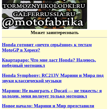
Может заинтересовать
Honda готовит «нечто серьёзное» к тестам
MotoGP в Хересе?
Квартараро: Что мне даст Honda? Надеюсь,
победный мотоцикл
Honda Symphony: RC213V Марини и Мира под
звуки классической музыки
Марини: Не выиграть с Ducati — не тяжесть: я
холоден, меня волнует только мотоцикл
Новое начало: Марини и Мир представили