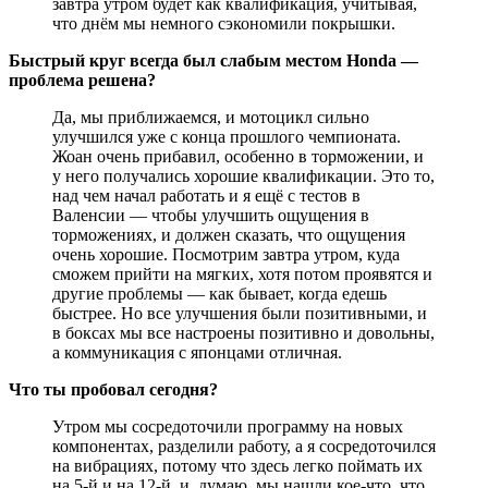
завтра утром будет как квалификация, учитывая,
что днём мы немного сэкономили покрышки.
Быстрый круг всегда был слабым местом Honda —
проблема решена?
Да, мы приближаемся, и мотоцикл сильно
улучшился уже с конца прошлого чемпионата.
Жоан очень прибавил, особенно в торможении, и
у него получались хорошие квалификации. Это то,
над чем начал работать и я ещё с тестов в
Валенсии — чтобы улучшить ощущения в
торможениях, и должен сказать, что ощущения
очень хорошие. Посмотрим завтра утром, куда
сможем прийти на мягких, хотя потом проявятся и
другие проблемы — как бывает, когда едешь
быстрее. Но все улучшения были позитивными, и
в боксах мы все настроены позитивно и довольны,
а коммуникация с японцами отличная.
Что ты пробовал сегодня?
Утром мы сосредоточили программу на новых
компонентах, разделили работу, а я сосредоточился
на вибрациях, потому что здесь легко поймать их
на 5-й и на 12-й, и, думаю, мы нашли кое-что, что