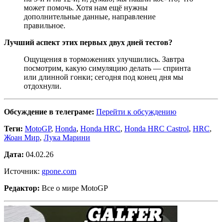
может помочь. Хотя нам ещё нужны
дополнительные данные, направление
правильное.
Лучший аспект этих первых двух дней тестов?
Ощущения в торможениях улучшились. Завтра
посмотрим, какую симуляцию делать — спринта
или длинной гонки; сегодня под конец дня мы
отдохнули.
Обсуждение в телеграме:
Перейти к обсуждению
Теги:
MotoGP
,
Honda
,
Honda HRC
,
Honda HRC Castrol
,
HRC
,
Жоан Мир
,
Лука Марини
Дата:
04.02.26
Источник:
gpone.com
Редактор:
Все о мире MotoGP