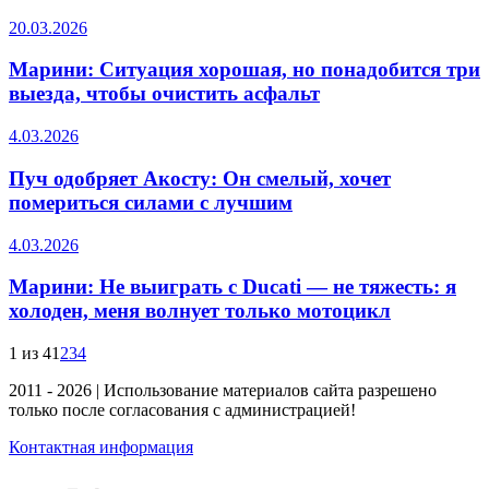
20.03.2026
Марини: Ситуация хорошая, но понадобится три
выезда, чтобы очистить асфальт
4.03.2026
Пуч одобряет Акосту: Он смелый, хочет
помериться силами с лучшим
4.03.2026
Марини: Не выиграть с Ducati — не тяжесть: я
холоден, меня волнует только мотоцикл
1 из 4
1
2
3
4
2011 - 2026 | Использование материалов сайта разрешено
только после согласования с администрацией!
Контактная информация