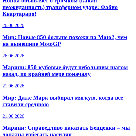
Honda объявляет о громком (какая
неожиданность) трансферном ударе: Фабио
Квартараро!
26.06.2026
Мир: Новые 850 больше похожи на Moto2, чем
на нынешние MotoGP
26.06.2026
Марини: 850-кубовые будут небольшим шагом
назад, по крайней мере поначалу
21.06.2026
Мир: Даже Марк выбирал мягкую, когда все
ставили среднюю
21.06.2026
Марини: Справедливо наказать Беццекки – мы
должны избегать насилия