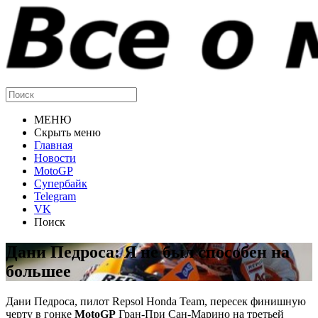
МЕНЮ
Скрыть меню
Главная
Новости
MotoGP
Супербайк
Telegram
VK
Поиск
Дани Педроса: Я не был способен на
большее
Дани Педроса, пилот Repsol Honda Team, пересек финишную
черту в гонке
MotoGP
Гран-При Сан-Марино на третьей