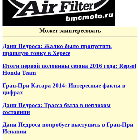
Может заинтересовать
Дани Педроса: Жалко было пропустить
прошлую гонку в Хересе
Итоги первой половины сезона 2016 года: Repsol
Honda Team
Гран-При Катара 2014: Интересные факты в
цифрах
Дани Педроса: Трасса была в неплохом
состоянии
Дани Педроса попробует выступить в Гран-При
Испании