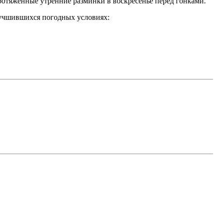
протяженные утренние разминки в воскресенье перед гонками.
улучшившихся погодных условиях: