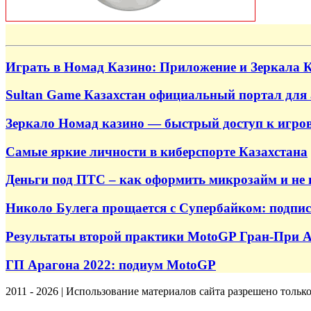
Играть в Номад Казино: Приложение и Зеркала 
Sultan Game Казахстан официальный портал для
Зеркало Номад казино — быстрый доступ к игров
Самые яркие личности в киберспорте Казахстана
Деньги под ПТС – как оформить микрозайм и не 
Николо Булега прощается с Супербайком: подпис
Результаты второй практики MotoGP Гран-При А
ГП Арагона 2022: подиум MotoGP
2011 - 2026 | Использование материалов сайта разрешено тольк