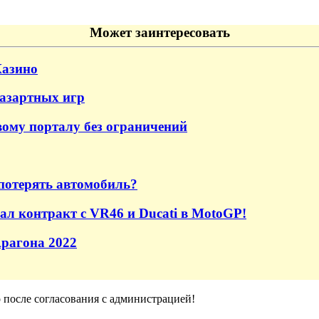
Может заинтересовать
Казино
 азартных игр
ому порталу без ограничений
потерять автомобиль?
ал контракт с VR46 и Ducati в MotoGP!
рагона 2022
о после согласования с администрацией!