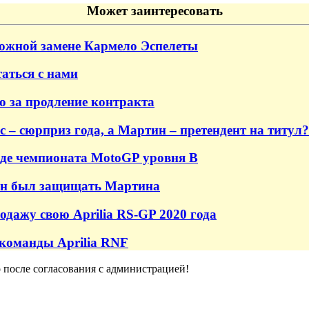
Может заинтересовать
ожной замене Кармело Эспелеты
таться с нами
о за продление контракта
– сюрприз года, а Мартин – претендент на титул?
роде чемпионата MotoGP уровня B
жен был защищать Мартина
одажу свою Aprilia RS-GP 2020 года
команды Aprilia RNF
о после согласования с администрацией!