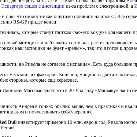
ий для нее результат: 7-е и 11-е место благодаря стараниям Ал
:
Эспаргаро сошел с дистанции
из-за проблем с электроникой, а
И
о и пока что не мог никак ощутимо повлиять на проект. Все сер
лению RS-GP придет конец:
ехников, которые станут глотком свежего воздуха для нашего п
 новый мотоцикл и наблюдать за тем, как растет производительн
онках наш мотоцикл не будет «зрелым», так что я готов к пров
мощности, но Ривола не согласен с испанцем. Есть куда большие 
сь смесь многих факторов. Конечно, мощности двигатель никогд
абые стороны, которые еще серьезнее.
 и Ианноне. Массимо знает, что в 2019-м году «Маньяку» часто 
тивность Андреа в гонках обычно выше, чем в практиках и квали
 мотоциклом и почувствовать себя увереннее.
Red Bull
инвестирует примерно 10 млн. евро в год. Ривола не по
Ferrari.