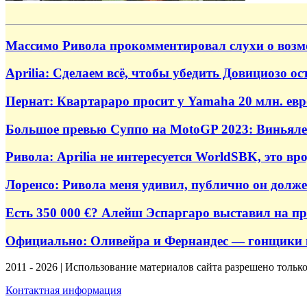
Массимо Ривола прокомментировал слухи о возм
Aprilia: Сделаем всё, чтобы убедить Довициозо ос
Пернат: Квартараро просит у Yamaha 20 млн. евр
Большое превью Суппо на MotoGP 2023: Виньялес 
Ривола: Aprilia не интересуется WorldSBK, это в
Лоренсо: Ривола меня удивил, публично он дол
Есть 350 000 €? Алейш Эспаргаро выставил на пр
Официально: Оливейра и Фернандес — гонщики 
2011 - 2026 | Использование материалов сайта разрешено тольк
Контактная информация