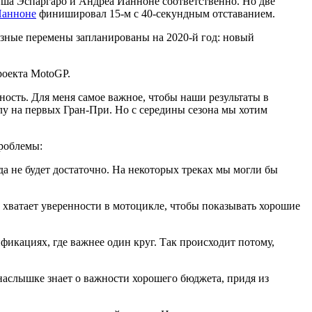
ейша Эспаргаро и Андреа Ианноне соответственно. Но две
анноне
финишировал 15-м с 40-секундным отставанием.
ьезные перемены запланированы на 2020-й год: новый
роекта MotoGP.
ость. Для меня самое важное, чтобы наши результаты в
алу на первых Гран-При. Но с середины сезона мы хотим
проблемы:
а не будет достаточно. На некоторых треках мы могли бы
не хватает уверенности в мотоцикле, чтобы показывать хорошие
фикациях, где важнее один круг. Так происходит потому,
наслышке знает о важности хорошего бюджета, придя из