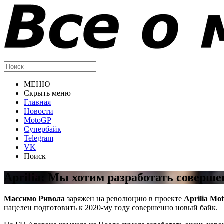
МЕНЮ
Скрыть меню
Главная
Новости
MotoGP
Супербайк
Telegram
VK
Поиск
Aprilia: Мы хотим разработать соверш
Массимо Ривола
заряжен на революцию в проекте
Aprilia Mo
нацелен подготовить к 2020-му году совершенно новый байк.