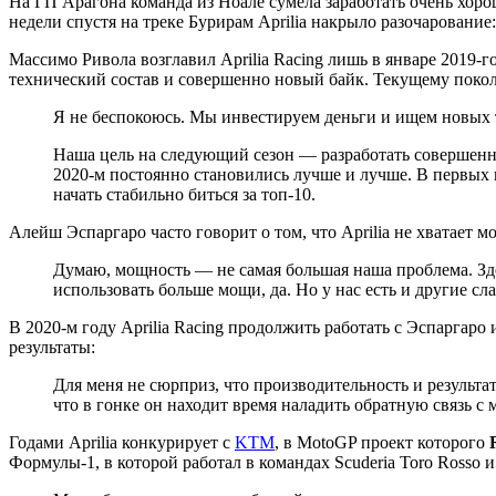
На ГП Арагона команда из Ноале сумела заработать очень хорош
недели спустя на треке Бурирам Aprilia накрыло разочарование
Массимо Ривола возглавил Aprilia Racing лишь в январе 2019-г
технический состав и совершенно новый байк. Текущему поко
Я не беспокоюсь. Мы инвестируем деньги и ищем новых т
Наша цель на следующий сезон — разработать совершенно
2020-м постоянно становились лучше и лучше. В первых г
начать стабильно биться за топ-10.
Алейш Эспаргаро часто говорит о том, что Aprilia не хватает 
Думаю, мощность — не самая большая наша проблема. Зде
использовать больше мощи, да. Но у нас есть и другие сл
В 2020-м году Aprilia Racing продолжить работать с Эспаргаро
результаты:
Для меня не сюрприз, что производительность и результа
что в гонке он находит время наладить обратную связь с
Годами Aprilia конкурирует с
KTM
, в MotoGP проект которого
Формулы-1, в которой работал в командах Scuderia Toro Rosso и 