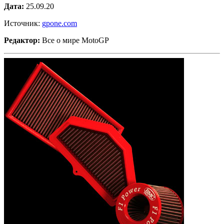
Дата:
25.09.20
Источник:
gpone.com
Редактор:
Все о мире MotoGP