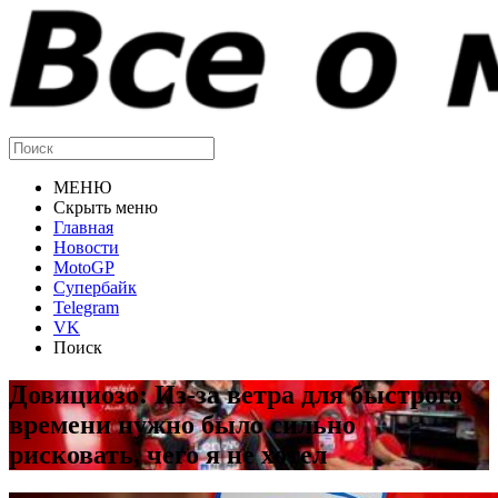
МЕНЮ
Скрыть меню
Главная
Новости
MotoGP
Супербайк
Telegram
VK
Поиск
Довициозо: Из-за ветра для быстрого
времени нужно было сильно
рисковать, чего я не хотел