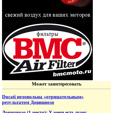
Может заинтересовать
Ducati недовольна «отрицательным»
результатом Довициозо
Довициозо (1 место): У меня есть шанс