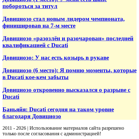
побороться за титул
Довициозо стал новым лидером чемпионата,
финишировав на 7-м месте
Довициозо «разозлён и разочарован» последней
квалификацией с Ducati
Довициозо: У нас есть козырь в рукаве
Довициозо (6 место): Я помню моменты, которые
в Ducati кое-кем забыты
Довициозо откровенно высказался о разрыве с
Ducati
Баньяйя: Ducati сегодня на таком уровне
благодаря Довициозо
2011 - 2026 | Использование материалов сайта разрешено
только после согласования с администрацией!