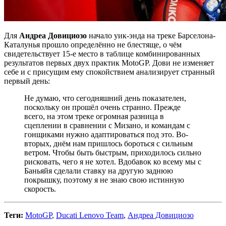
Для
Андреа Довициозо
начало уик-энда на треке Барселона-
Каталунья прошло определённо не блестяще, о чём
свидетельствует 15-е место в таблице комбинированных
результатов первых двух практик MotoGP. Дови не изменяет
себе и с присущим ему спокойствием анализирует странный
первый день:
Не думаю, что сегодняшний день показателен,
поскольку он прошёл очень странно. Прежде
всего, на этом треке огромная разница в
сцеплении в сравнении с Мизано, и командам с
гонщиками нужно адаптироваться под это. Во-
вторых, днём ​​нам пришлось бороться с сильным
ветром. Чтобы быть быстрым, приходилось сильно
рисковать, чего я не хотел. Вдобавок ко всему мы с
Баньяйя сделали ставку на другую заднюю
покрышку, поэтому я не знаю свою истинную
скорость.
Теги:
MotoGP
,
Ducati Lenovo Team
,
Андреа Довициозо