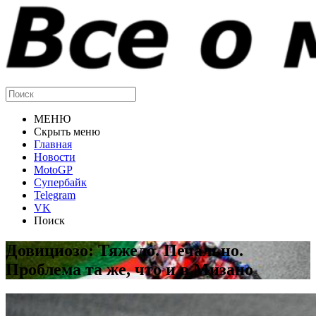
МЕНЮ
Скрыть меню
Главная
Новости
MotoGP
Супербайк
Telegram
VK
Поиск
Довициозо: Тяжело. Печально.
Проблема та же, что и в Мизано