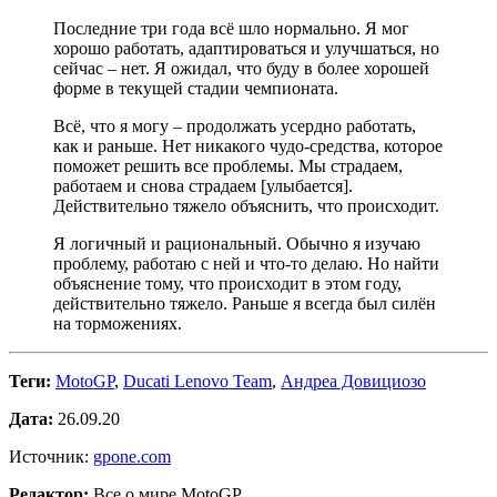
Последние три года всё шло нормально. Я мог
хорошо работать, адаптироваться и улучшаться, но
сейчас – нет. Я ожидал, что буду в более хорошей
форме в текущей стадии чемпионата.
Всё, что я могу – продолжать усердно работать,
как и раньше. Нет никакого чудо-средства, которое
поможет решить все проблемы. Мы страдаем,
работаем и снова страдаем [улыбается].
Действительно тяжело объяснить, что происходит.
Я логичный и рациональный. Обычно я изучаю
проблему, работаю с ней и что-то делаю. Но найти
объяснение тому, что происходит в этом году,
действительно тяжело. Раньше я всегда был силён
на торможениях.
Теги:
MotoGP
,
Ducati Lenovo Team
,
Андреа Довициозо
Дата:
26.09.20
Источник:
gpone.com
Редактор:
Все о мире MotoGP