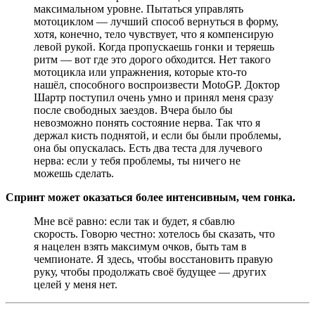
максимальном уровне. Пытаться управлять
мотоциклом — лучший способ вернуться в форму,
хотя, конечно, тело чувствует, что я компенсирую
левой рукой. Когда пропускаешь гонки и теряешь
ритм — вот где это дорого обходится. Нет такого
мотоцикла или упражнения, которые кто-то
нашёл, способного воспроизвести MotoGP. Доктор
Шартр поступил очень умно и принял меня сразу
после свободных заездов. Вчера было бы
невозможно понять состояние нерва. Так что я
держал кисть поднятой, и если бы были проблемы,
она бы опускалась. Есть два теста для лучевого
нерва: если у тебя проблемы, ты ничего не
можешь сделать.
Спринт может оказаться более интенсивным, чем гонка.
Мне всё равно: если так и будет, я сбавлю
скорость. Говорю честно: хотелось бы сказать, что
я нацелен взять максимум очков, быть там в
чемпионате. Я здесь, чтобы восстановить правую
руку, чтобы продолжать своё будущее — других
целей у меня нет.