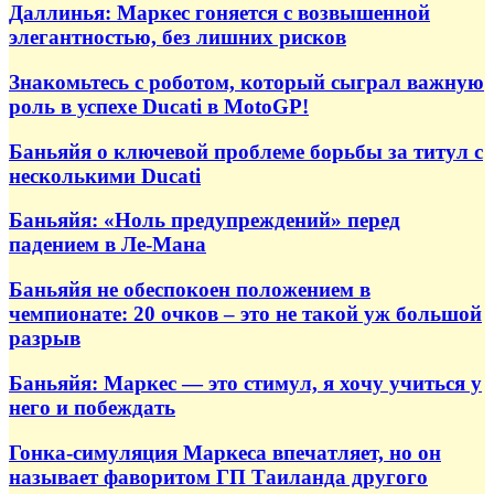
Даллинья: Маркес гоняется с возвышенной
элегантностью, без лишних рисков
Знакомьтесь с роботом, который сыграл важную
роль в успехе Ducati в MotoGP!
Баньяйя о ключевой проблеме борьбы за титул с
несколькими Ducati
Баньяйя: «Ноль предупреждений» перед
падением в Ле-Мана
Баньяйя не обеспокоен положением в
чемпионате: 20 очков – это не такой уж большой
разрыв
Баньяйя: Маркес — это стимул, я хочу учиться у
него и побеждать
Гонка-симуляция Маркеса впечатляет, но он
называет фаворитом ГП Таиланда другого