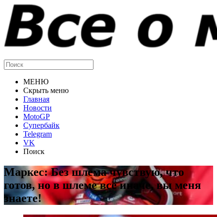
МЕНЮ
Скрыть меню
Главная
Новости
MotoGP
Супербайк
Telegram
VK
Поиск
Маркес: Без шлема чувствую, что
готов, но в шлеме всё иначе, вы меня
знаете!