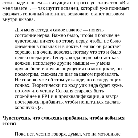
стоит надеть шлем — ситуация на трассе усложняется. «Вы
меня знаете», — так шутит испанец, который уже понимает:
сдержать гоночный инстинкт, возможно, станет вызовом
внутри вызова.
Для меня сегодня самое важное — понять
состояние нерва. Важно было, чтобы я больше не
чувствовал ничего по этому нерву, чтобы не было
онемения в пальцах и в локте. Сейчас он работает
хорошо, и я очень доволен, потому что это и было
целью операции. Теперь, когда нерв работает как
должен, использую другие мышцы — у меня
другие боли и другие ощущения на мотоцикле, но
посмотрим, сможем ли шаг за шагом прибавлять.
Не говорю уже об этом уик-энде, но о следующих
гонках. Теоретически по ходу уик-энда будет хуже,
потому что устану. Сегодня старался быть
спокойнее в FP1 и в предквалификации, а завтра
постараюсь прибавить, чтобы попытаться сделать
хорошую Q2.
Чувствуешь, что сможешь прибавить, чтобы добиться
этого?
Пока нет, честно говоря, думал, что на мотоцикле