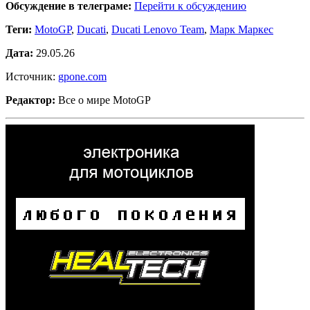
Обсуждение в телеграме:
Перейти к обсуждению
Теги:
MotoGP
,
Ducati
,
Ducati Lenovo Team
,
Марк Маркес
Дата:
29.05.26
Источник:
gpone.com
Редактор:
Все о мире MotoGP