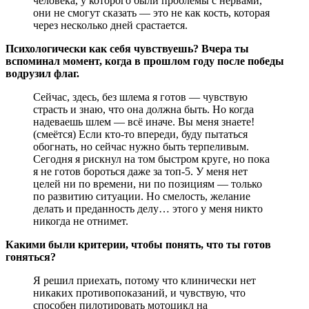
человека, у которого были проблемы с нервами,
они не смогут сказать — это не как кость, которая
через несколько дней срастается.
Психологически как себя чувствуешь? Вчера ты
вспоминал момент, когда в прошлом году после победы
водрузил флаг.
Сейчас, здесь, без шлема я готов — чувствую
страсть и знаю, что она должна быть. Но когда
надеваешь шлем — всё иначе. Вы меня знаете!
(смеётся) Если кто-то впереди, буду пытаться
обогнать, но сейчас нужно быть терпеливым.
Сегодня я рискнул на том быстром круге, но пока
я не готов бороться даже за топ-5. У меня нет
целей ни по времени, ни по позициям — только
по развитию ситуации. Но смелость, желание
делать и преданность делу… этого у меня никто
никогда не отнимет.
Какими были критерии, чтобы понять, что ты готов
гоняться?
Я решил приехать, потому что клинически нет
никаких противопоказаний, и чувствую, что
способен пилотировать мотоцикл на