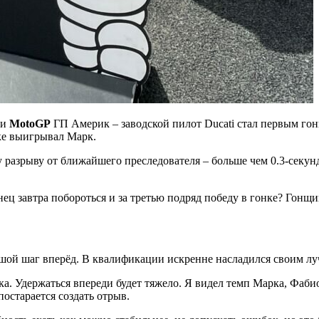
ии
MotoGP
ГП Америк – заводской пилот Ducati стал первым го
ке выигрывал Марк.
у разрыву от ближайшего преследователя – больше чем 0.3-секу
ьянец завтра побороться и за третью подряд победу в гонке? Г
ьшой шаг вперёд. В квалификации искренне насладился своим лу
а. Удержаться впереди будет тяжело. Я видел темп Марка, Фаб
постарается создать отрыв.