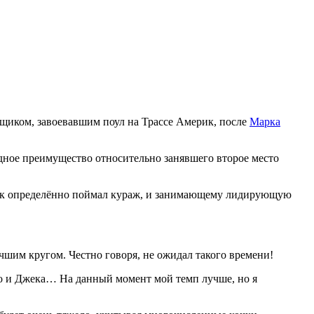
нщиком, завоевавшим поул на Трассе Америк, после
Марка
ндное преимущество относительно занявшего второе место
онщик определённо поймал кураж, и занимающему лидирующую
чшим кругом. Честно говоря, не ожидал такого времени!
ио и Джека… На данный момент мой темп лучше, но я