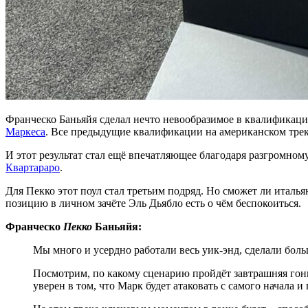
Франческо Баньяйя сделал нечто невообразимое в квалификац
Маркеса
. Все предыдущие квалификации на американском тре
И этот результат стал ещё впечатляющее благодаря разгромном
Квартараро
.
Для Пекко этот поул стал третьим подряд. Но сможет ли итал
позицию в личном зачёте Эль Дьябло есть о чём беспокоиться.
Франческо
Пекко
Баньяйя:
Мы много и усердно работали весь уик-энд, сделали бол
Посмотрим, по какому сценарию пройдёт завтрашняя гонк
уверен в том, что Марк будет атаковать с самого начала и 