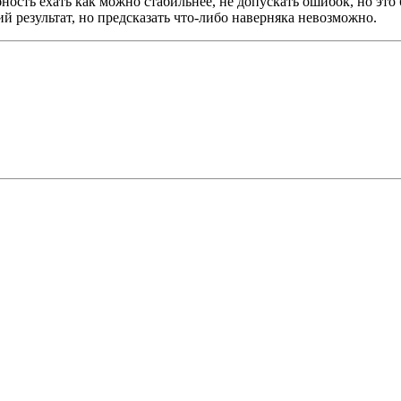
ность ехать как можно стабильнее, не допускать ошибок, но это
й результат, но предсказать что-либо наверняка невозможно.