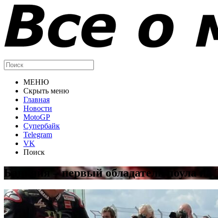
МЕНЮ
Скрыть меню
Главная
Новости
MotoGP
Супербайк
Telegram
VK
Поиск
Баньяйя – первый обладатель поула на