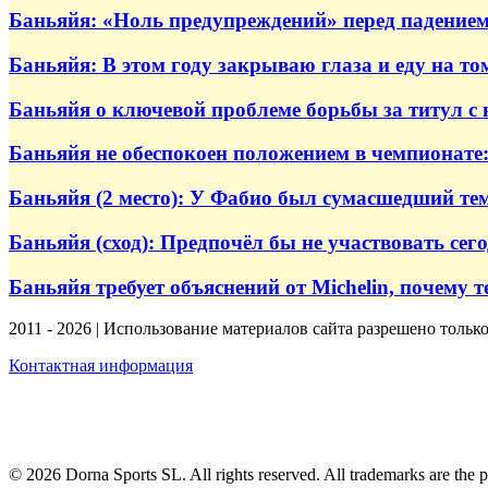
Баньяйя: «Ноль предупреждений» перед падение
Баньяйя: В этом году закрываю глаза и еду на том
Баньяйя о ключевой проблеме борьбы за титул с 
Баньяйя не обеспокоен положением в чемпионате:
Баньяйя (2 место): У Фабио был сумасшедший темп
Баньяйя (сход): Предпочёл бы не участвовать сег
Баньяйя требует объяснений от Michelin, почему те
2011 - 2026 | Использование материалов сайта разрешено тольк
Контактная информация
© 2026 Dorna Sports SL. All rights reserved. All trademarks are the p