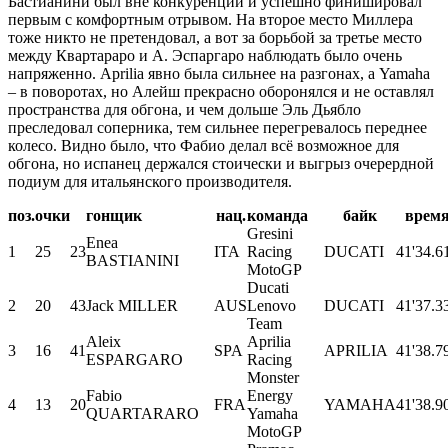
Бастианини был вне конкуренции и успешно финишировал
первым с комфортным отрывом. На второе место Миллера
тоже никто не претендовал, а вот за борьбой за третье место
между Квартараро и А. Эспаргаро наблюдать было очень
напряженно. Aprilia явно была сильнее на разгонах, а Yamaha
– в поворотах, но Алейш прекрасно оборонялся и не оставлял
пространства для обгона, и чем дольше Эль Дьябло
преследовал соперника, тем сильнее перегревалось переднее
колесо. Видно было, что Фабио делал всё возможное для
обгона, но испанец держался стоически и выгрыз очерердной
подиум для итальянского производителя.
поз.
очки
гонщик
нац.
команда
байк
врем
Gresini
Enea
1
25
23
ITA
Racing
DUCATI
41'34.6
BASTIANINI
MotoGP
Ducati
2
20
43
Jack MILLER
AUS
Lenovo
DUCATI
41'37.3
Team
Aleix
Aprilia
3
16
41
SPA
APRILIA
41'38.7
ESPARGARO
Racing
Monster
Fabio
Energy
4
13
20
FRA
YAMAHA
41'38.9
QUARTARARO
Yamaha
MotoGP