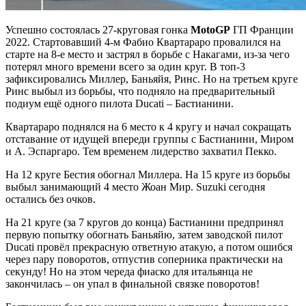
Успешно состоялась 27-круговая гонка
MotoGP
ГП Франции
2022. Стартовавший 4-м Фабио Квартараро провалился на
старте на 8-е место и застрял в борьбе с Накагами, из-за чего
потерял много времени всего за один круг. В топ-3
зафиксировались Миллер, Баньяйя, Ринс. Но на третьем круге
Ринс выбыл из борьбы, что подняло на предварительный
подиум ещё одного пилота Ducati – Бастианини.
Квартараро поднялся на 6 место к 4 кругу и начал сокращать
отставание от идущей впереди группы с Бастианини, Миром
и А. Эспаргаро. Тем временем лидерство захватил Пекко.
На 12 круге Бестия обогнал Миллера. На 15 круге из борьбы
выбыл занимающий 4 место Жоан Мир. Suzuki сегодня
остались без очков.
На 21 круге (за 7 кругов до конца) Бастианини предпринял
первую попытку обогнать Баньяйю, затем заводской пилот
Ducati провёл прекрасную ответную атакую, а потом ошибся
через пару поворотов, отпустив соперника практически на
секунду! Но на этом череда фиаско для итальянца не
закончилась – он упал в финальной связке поворотов!