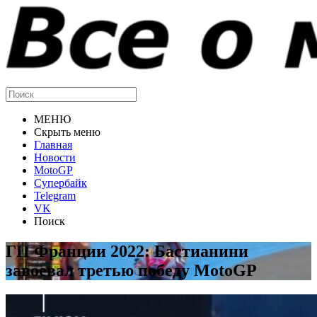
МЕНЮ
Скрыть меню
Главная
Новости
MotoGP
Супербайк
Telegram
VK
Поиск
ГП Франции 2022: Бастианини
завоевал третью победу MotoGP