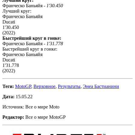
Лучший круг:
Франческо Баньяйя -
1'30.450
Лучший круг:
Франческо Баньяйя
Ducati
1'30.450
(2022)
Быстрейший круг в гонке:
Франческо Баньяйя -
1'31.778
Быстрейший круг в гонке:
Франческо Баньяйя
Ducati
1'31.778
(2022)
Теги:
MotoGP
,
Верховное
,
Результаты
,
Энеа Бастианини
Дата:
15.05.22
Источник: Все о мире Moto
Редактор:
Все о мире MotoGP