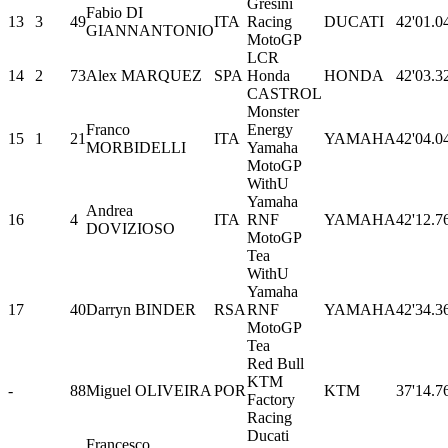
Gresini
Fabio DI
13
3
49
ITA
Racing
DUCATI
42'01.0
GIANNANTONIO
MotoGP
LCR
14
2
73
Alex MARQUEZ
SPA
Honda
HONDA
42'03.3
CASTROL
Monster
Franco
Energy
15
1
21
ITA
YAMAHA
42'04.0
MORBIDELLI
Yamaha
MotoGP
WithU
Yamaha
Andrea
16
4
ITA
RNF
YAMAHA
42'12.7
DOVIZIOSO
MotoGP
Tea
WithU
Yamaha
17
40
Darryn BINDER
RSA
RNF
YAMAHA
42'34.3
MotoGP
Tea
Red Bull
KTM
-
88
Miguel OLIVEIRA
POR
KTM
37'14.7
Factory
Racing
Ducati
Francesco