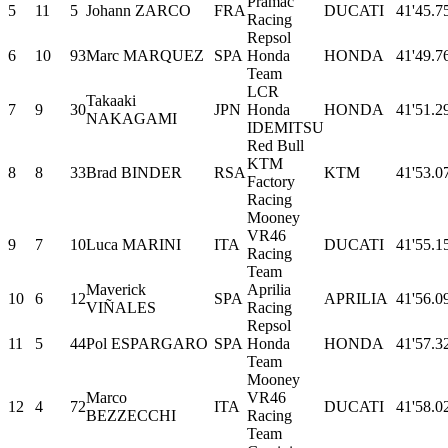
Pramac
5
11
5
Johann ZARCO
FRA
DUCATI
41'45.7
Racing
Repsol
6
10
93
Marc MARQUEZ
SPA
Honda
HONDA
41'49.7
Team
LCR
Takaaki
7
9
30
JPN
Honda
HONDA
41'51.2
NAKAGAMI
IDEMITSU
Red Bull
KTM
8
8
33
Brad BINDER
RSA
KTM
41'53.0
Factory
Racing
Mooney
VR46
9
7
10
Luca MARINI
ITA
DUCATI
41'55.1
Racing
Team
Maverick
Aprilia
10
6
12
SPA
APRILIA
41'56.0
VIÑALES
Racing
Repsol
11
5
44
Pol ESPARGARO
SPA
Honda
HONDA
41'57.3
Team
Mooney
Marco
VR46
12
4
72
ITA
DUCATI
41'58.0
BEZZECCHI
Racing
Team