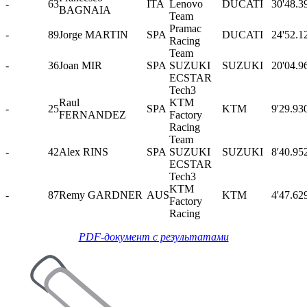
-
63
ITA
Lenovo
DUCATI
30'48.3
BAGNAIA
Team
Pramac
-
89
Jorge MARTIN
SPA
DUCATI
24'52.1
Racing
Team
-
36
Joan MIR
SPA
SUZUKI
SUZUKI
20'04.9
ECSTAR
Tech3
Raul
KTM
-
25
SPA
KTM
9'29.93
FERNANDEZ
Factory
Racing
Team
-
42
Alex RINS
SPA
SUZUKI
SUZUKI
8'40.95
ECSTAR
Tech3
KTM
-
87
Remy GARDNER
AUS
KTM
4'47.62
Factory
Racing
PDF-документ с результатами