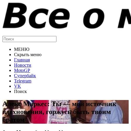
МЕНЮ
Скрыть меню
Главная
Новости
MotoGP
Супербайк
Telegram
VK
Поиск
Алекс Маркес: Ты — мой источник
вдохновения, горжусь быть твоим
братом