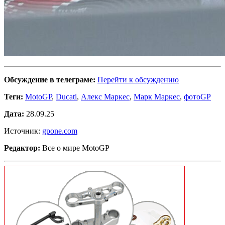
Обсуждение в телеграме:
Перейти к обсуждению
Теги:
MotoGP
,
Ducati
,
Алекс Маркес
,
Марк Маркес
,
фотоGP
Дата:
28.09.25
Источник:
gpone.com
Редактор:
Все о мире MotoGP