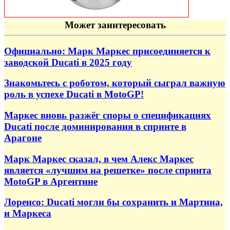
Может заинтересовать
Официально: Марк Маркес присоединяется к
заводской Ducati в 2025 году
Знакомьтесь с роботом, который сыграл важную
роль в успехе Ducati в MotoGP!
Маркес вновь разжёг споры о спецификациях
Ducati после доминирования в спринте в
Арагоне
Марк Маркес сказал, в чем Алекс Маркес
является «лучшим на решетке» после спринта
MotoGP в Аргентине
Лоренсо: Ducati могли бы сохранить и Мартина,
и Маркеса