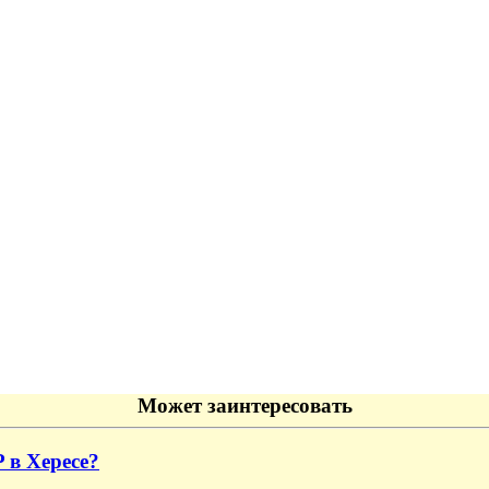
Может заинтересовать
 в Хересе?