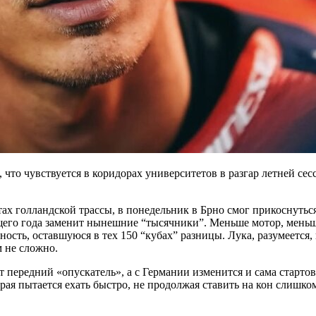
, что чувствуется в коридорах университетов в разгар летней се
х голландской трассы, в понедельник в Брно смог прикоснуться
щего года заменит нынешние “тысячники”. Меньше мотор, меньш
ость, оставшуюся в тех 150 “кубах” разницы. Лука, разумеется,
м не сложно.
ет передний «опускатель», а с Германии изменится и сама старт
ая пытается ехать быстро, не продолжая ставить на кон слишк