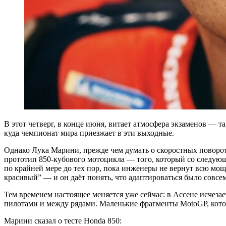
В этот четверг, в конце июня, витает атмосфера экзаменов — та
куда чемпионат мира приезжает в эти выходные.
Однако Лука Марини, прежде чем думать о скоростных поворота
прототип 850-кубового мотоцикла — того, который со следую
по крайней мере до тех пор, пока инженеры не вернут всю мощн
красивый” — и он даёт понять, что адаптироваться было совсе
Тем временем настоящее меняется уже сейчас: в Ассене исчеза
пилотами и между рядами. Маленькие фрагменты MotoGP, котор
Марини сказал о тесте Honda 850: