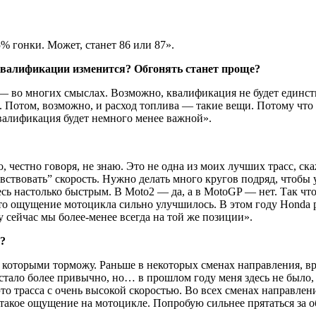
% гонки. Может, станет 86 или 87».
 квалификации изменится? Обгонять станет проще?
 во многих смыслах. Возможно, квалификация не будет единст
. Потом, возможно, и расход топлива — такие вещи. Потому что 
валификация будет немного менее важной».
о, честно говоря, не знаю. Это не одна из моих лучших трасс, ск
вствовать” скорость. Нужно делать много кругов подряд, чтобы у
есь настолько быстрым. В Moto2 — да, а в MotoGP — нет. Так чт
что ощущение мотоцикла сильно улучшилось. В этом году Honda р
 сейчас мы более-менее всегда на той же позиции».
?
 которыми торможу. Раньше в некоторых сменах направления, вр
стало более привычно, но… в прошлом году меня здесь не было, т
то трасса с очень высокой скоростью. Во всех сменах направления
 такое ощущение на мотоцикле. Попробую сильнее прятаться за 