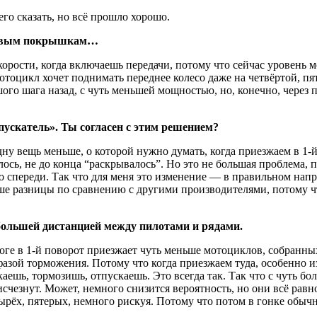
го сказать, но всё прошло хорошо.
 новым покрышкам…
скорости, когда включаешь передачи, потому что сейчас уровень
тоцикл хочет поднимать переднее колесо даже на четвёртой, пя
ого шага назад, с чуть меньшей мощностью, но, конечно, через 
опускатель». Ты согласен с этим решением?
 одну вещь меньше, о которой нужно думать, когда приезжаем в 1-
ось, не до конца “раскрывалось”. Но это не большая проблема,
тво спереди. Так что для меня это изменение — в правильном нап
ше разницы по сравнению с другими производителями, потому чт
большей дистанцией между пилотами и рядами.
ге в 1-й поворот приезжает чуть меньше мотоциклов, собранных
фазой торможения. Потому что когда приезжаем туда, особенно и
ешь, тормозишь, отпускаешь. Это всегда так. Так что с чуть бо
чезнут. Может, немного снизится вероятность, но они всё равно
рёх, пятерых, немного рискуя. Потому что потом в гонке обычн