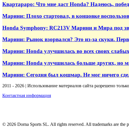
Квартараро: Что мне даст Honda? Надеюсь, поб
Марини: Плохо стартовал, в концовке воспользо
Honda Symphony: RC213V Марини и Мира под зв
Марини: Рынок взорвался? Это из-за скуки. Пе
Марини: Honda улучшилась во всех своих слабых
Марини: Honda улучшилась больше других, но м
Марини: Сегодня был кошмар. Не мог ничего сде
2011 - 2026 | Использование материалов сайта разрешено тольк
Контактная информация
© 2026 Dorna Sports SL. All rights reserved. All trademarks are the p