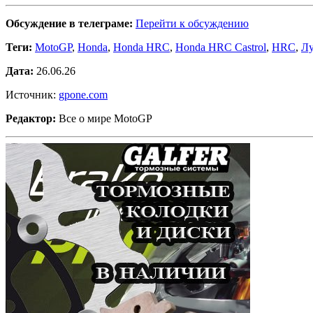
Обсуждение в телеграме:
Перейти к обсуждению
Теги:
MotoGP
,
Honda
,
Honda HRC
,
Honda HRC Castrol
,
HRC
,
Л
Дата:
26.06.26
Источник:
gpone.com
Редактор:
Все о мире MotoGP