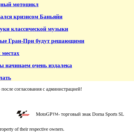
едный мотоцикл
вался кризисом Баньяйи
уки классической музыки
рвые Гран-При будут решающими
 местах
ы начинаем очень издалека
лать
о после согласования с администрацией!
MotoGP
- торговый знак Dorna Sports SL
TM
roperty of their respective owners.