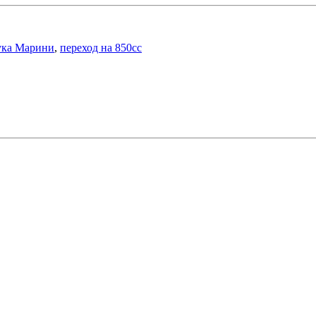
ука Марини
,
переход на 850cc