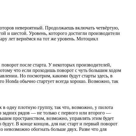
 моторов невероятный. Продолжаешь включать четвёртую,
той и шестой. Уровень, которого достигли производители
пару лет вернёмся на тот же уровень. Мотоцикл
й поворот после старта. У некоторых производителей,
 потому что если проходишь поворот с чуть большим ходом
равлении. Но посмотрим, какими будут старты здесь, в
о Honda обычно стартует всегда хорошо. Возможно, так
 в одну плотную группу, так что, возможно, у пилота
з задних рядов — не только с первого или второго —
льшим пространством, возможно, управлять этим будет
 будут. В конце концов, для нас старт и первый поворот
о невозможно обогнать больше двух. Разве что для