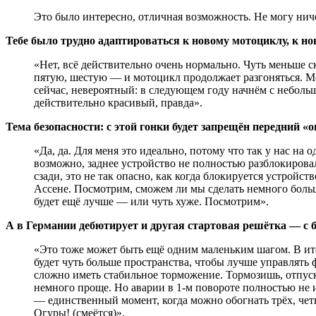
Это было интересно, отличная возможность. Не могу ниче
Тебе было трудно адаптироваться к новому мотоциклу, к
«Нет, всё действительно очень нормально. Чуть меньше 
пятую, шестую — и мотоцикл продолжает разгоняться. Мо
сейчас, невероятный: в следующем году начнём с небольш
действительно красивый, правда».
Тема безопасности: с этой гонки будет запрещён передний «
«Да, да. Для меня это идеально, потому что так у нас на
возможно, заднее устройство не полностью разблокировал
сзади, это не так опасно, как когда блокируется устройс
Ассене. Посмотрим, сможем ли мы сделать немного боль
будет ещё лучше — или чуть хуже. Посмотрим».
А в Германии дебютирует и другая стартовая решётка — с 
«Это тоже может быть ещё одним маленьким шагом. В ито
будет чуть больше пространства, чтобы лучше управлять 
сложно иметь стабильное торможение. Тормозишь, отпуска
немного проще. Но аварии в 1-м повороте полностью не ис
— единственный момент, когда можно обогнать трёх, четы
Огуры! (смеётся)».