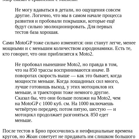
Не могу вдаваться в детали, но ощущения совсем
другие. Логично, что мы в самом начале процесса
развития и пробовали покрышки, которые ещё
будут сильно эволюционировать. Для первых
тестов база хорошая.
Сами MotoGP тоже сильно изменятся: они станут легче, менее
мощными и с меньшим количеством аэродинамики. Есть те,
кто говорит, что они приблизятся к Moto2.
Не пробовал нынешние Moto2, но правда в том,
что на 850 трассы воспринимаются иначе. В
поворотах скорость выше — как это бывает, когда
мощности меньше. Когда лошадиных сил много,
лучше готовишь выход, у этих мотоциклов их
меньше, и траектории тоже немного другие.
Сказал бы, что они больше похожи на Moto2, чем
на MotoGP с 1000 куб. см. На 1000 включаешь
четвёртую передачу, потом пятую, шестую — и
мотоцикл продолжает разгоняться. 850 едет
меньше.
После тестов в Брно просочились и неофициальные времена
кругов, но Жоан советует не придавать им слишком большого