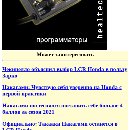
Может заинтересовать
Чекинелло объяснил выбор LCR Honda в пользу
Зарко
Накагами: Чувствую себя уверенно на Honda с
первой практики
Накагами постеснялся поставить себе больше 4
баллов за сезон 2021
Официально: Такааки Накагами останется в