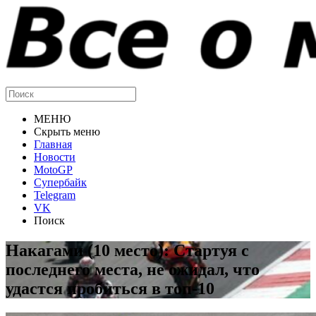
МЕНЮ
Скрыть меню
Главная
Новости
MotoGP
Супербайк
Telegram
VK
Поиск
Накагами (10 место): Стартуя с
последнего места, не ожидал, что
удастся пробиться в топ-10