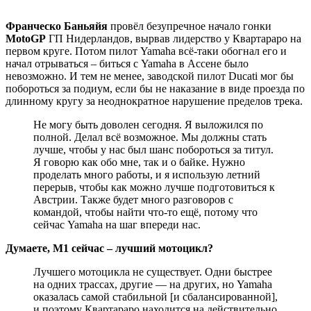
Франческо Баньяйя
провёл безупречное начало гонки
MotoGP
ГП Нидерландов, вырвав лидерство у Квартараро на
первом круге. Потом пилот Yamaha всё-таки обогнал его и
начал отрываться – биться с Yamaha в Ассене было
невозможно. И тем не менее, заводской пилот Ducati мог бы
побороться за подиум, если бы не наказание в виде проезда по
длинному кругу за неоднократное нарушение пределов трека.
Не могу быть доволен сегодня. Я выложился по
полной. Делал всё возможное. Мы должны стать
лучше, чтобы у нас был шанс побороться за титул.
Я говорю как обо мне, так и о байке. Нужно
проделать много работы, и я использую летний
перерыв, чтобы как можно лучше подготовиться к
Австрии. Также будет много разговоров с
командой, чтобы найти что-то ещё, потому что
сейчас Yamaha на шаг впереди нас.
Думаете, M1 сейчас – лучший мотоцикл?
Лучшего мотоцикла не существует. Одни быстрее
на одних трассах, другие — на других, но Yamaha
оказалась самой стабильной [и сбалансированной],
и поэтому Квартараро находится на действительно