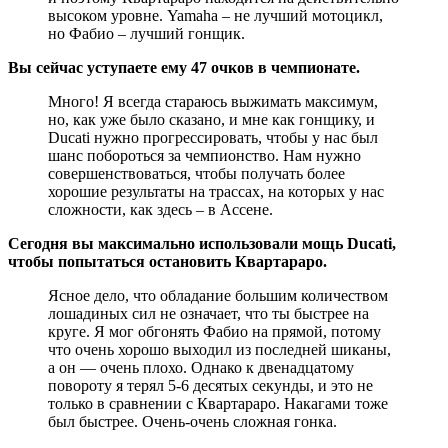
высоком уровне. Yamaha – не лучший мотоцикл,
но Фабио – лучший гонщик.
Вы сейчас уступаете ему 47 очков в чемпионате.
Много! Я всегда стараюсь выжимать максимум,
но, как уже было сказано, и мне как гонщику, и
Ducati нужно прогрессировать, чтобы у нас был
шанс побороться за чемпионство. Нам нужно
совершенствоваться, чтобы получать более
хорошие результаты на трассах, на которых у нас
сложности, как здесь – в Ассене.
Сегодня вы максимально использовали мощь Ducati,
чтобы попытаться остановить Квартараро.
Ясное дело, что обладание большим количеством
лошадиных сил не означает, что ты быстрее на
круге. Я мог обгонять Фабио на прямой, потому
что очень хорошо выходил из последней шиканы,
а он — очень плохо. Однако к двенадцатому
повороту я терял 5-6 десятых секунды, и это не
только в сравнении с Квартараро. Накагами тоже
был быстрее. Очень-очень сложная гонка.