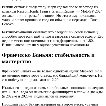
Резкий скачок к пьедесталу Марк сделал после перехода из
команды Repsol Honda Team в Gresini Racing
— MotoGP-2024
он закончил на третьей позиции. Но этого ему показалось
мало, и летом прошлого года он объявил о переходе в Ducati
Lenovo.
Беттинг-компании считают, что следующий сезон испанец
способен провести ещё лучше и завоевать седьмое золото. Его
первое место они оценивают с коэффициентами от 1.80.
Выше шансов нет ни у одного участника чемпионата.
Франческо Баньяя: стабильность и
мастерство
Франческо Баньяя — не только однокомандник Маркеса, но и,
по мнению операторов ставок, его ближайший конкурент. На
его победу они предлагают от 2.20.
Итальянец — один из самых стабильных гонщиков последних
лет. С 2021 года он неизменно финиширует в топ-2, а дважды
(в 2022-м и 2023-м) поднимался на вершину.
Прошлый сезон Баньяя завершил на втором месте, уступив