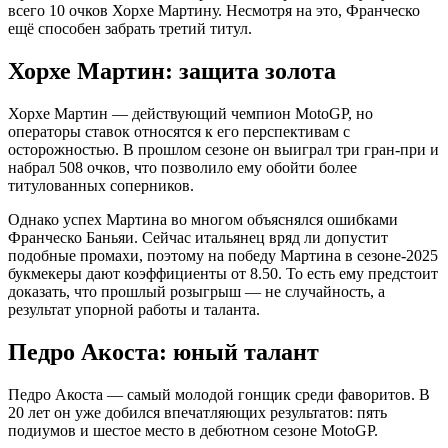
всего 10 очков Хорхе Мартину. Несмотря на это, Франческо
ещё способен забрать третий титул.
Хорхе Мартин: защита золота
Хорхе Мартин — действующий чемпион MotoGP, но
операторы ставок относятся к его перспективам с
осторожностью. В прошлом сезоне он выиграл три гран-при и
набрал 508 очков, что позволило ему обойти более
титулованных соперников.
Однако успех Мартина во многом объяснялся ошибками
Франческо Баньяи. Сейчас итальянец вряд ли допустит
подобные промахи, поэтому на победу Мартина в сезоне-2025
букмекеры дают коэффициенты от 8.50. То есть ему предстоит
доказать, что прошлый розыгрыш — не случайность, а
результат упорной работы и таланта.
Педро Акоста: юный талант
Педро Акоста — самый молодой гонщик среди фаворитов. В
20 лет он уже добился впечатляющих результатов: пять
подиумов и шестое место в дебютном сезоне MotoGP.