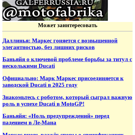
Может заинтересовать
Даллинья: Маркес гоняется с возвышенной
элегантностью, без лишних рисков
Баньяйя о ключевой проблеме борьбы за титул с
несколькими Ducati
Официально: Марк Маркес присоединяется к
заводской Ducati в 2025 году
Знакомьтесь с роботом, который сыграл важную
роль в успехе Ducati в MotoGP!
Баньяйя: «Ноль предупреждений» перед
падением в Ле-Мана
Маркес вновь разжёг споры о спецификациях