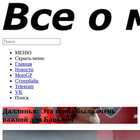
МЕНЮ
Скрыть меню
Главная
Новости
MotoGP
Супербайк
Telegram
VK
Поиск
Даллинья: Эта гонка была очень
важной для Баньяйи