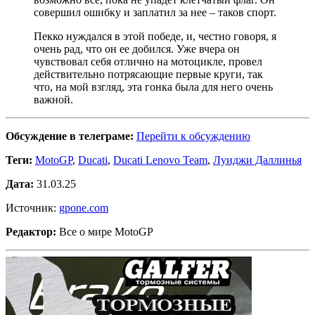
совершил ошибку и заплатил за нее – таков спорт.
Пекко нуждался в этой победе, и, честно говоря, я
очень рад, что он ее добился. Уже вчера он
чувствовал себя отлично на мотоцикле, провел
действительно потрясающие первые круги, так
что, на мой взгляд, эта гонка была для него очень
важной.
Обсуждение в телеграме:
Перейти к обсуждению
Теги:
MotoGP
,
Ducati
,
Ducati Lenovo Team
,
Луиджи Даллинья
Дата:
31.03.25
Источник:
gpone.com
Редактор:
Все о мире MotoGP