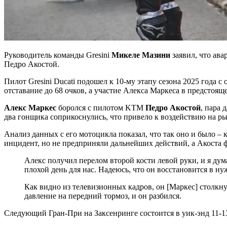
Руководитель команды Gresini
Микеле Мазини
заявил, что ава
Педро Акостой.
Пилот Gresini Ducati подошел к 10-му этапу сезона 2025 года 
отставание до 68 очков, а участие Алекса Маркеса в предстоящ
Алекс Маркес
боролся с пилотом KTM
Педро Акостой
, пара 
два гонщика соприкоснулись, что привело к воздействию на ры
Анализ данных с его мотоцикла показал, что так оно и было – 
инцидент, но не предприняли дальнейших действий, а Акоста
Алекс получил перелом второй кости левой руки, и я дум
плохой день для нас. Надеюсь, что он восстановится в ну
Как видно из телевизионных кадров, он [Маркес] столкну
давление на передний тормоз, и он разбился.
Следующий Гран-При на Заксенринге состоится в уик-энд 11-13