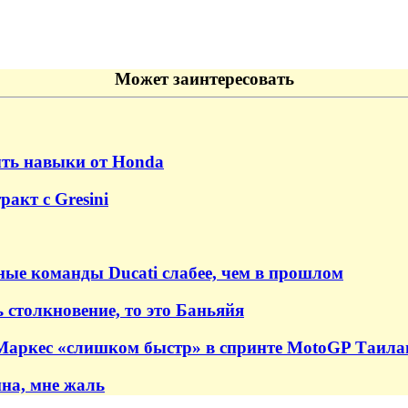
Может заинтересовать
быть навыки от Honda
акт с Gresini
тные команды Ducati слабее, чем в прошлом
ь столкновение, то это Баньяйя
 Маркес «слишком быстр» в спринте MotoGP Таила
на, мне жаль