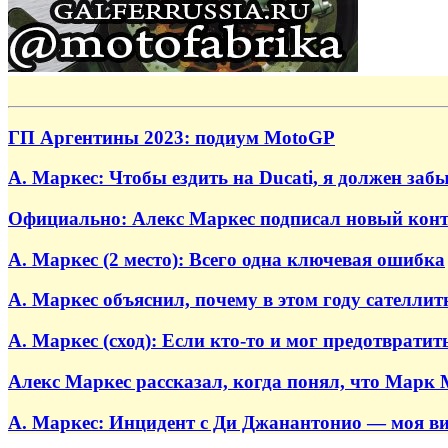
ГП Аргентины 2023: подиум MotoGP
А. Маркес: Чтобы ездить на Ducati, я должен за
Официально: Алекс Маркес подписал новый контр
А. Маркес (2 место): Всего одна ключевая ошибка
А. Маркес объяснил, почему в этом году сателли
А. Маркес (сход): Если кто-то и мог предотвратит
Алекс Маркес рассказал, когда понял, что Марк
А. Маркес: Инцидент с Ди Джанантонио — моя ви