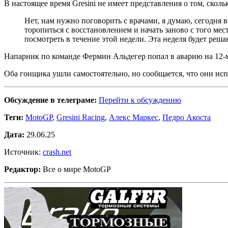
В настоящее время Gresini не имеет представления о том, скол
Нет, нам нужно поговорить с врачами, я думаю, сегодня 
торопиться с восстановлением и начать заново с того мест
посмотреть в течение этой недели. Эта неделя будет реш
Напарник по команде Фермин Альдегер попал в аварию на 12-м
Оба гонщика ушли самостоятельно, но сообщается, что они исп
Обсуждение в телеграме:
Перейти к обсуждению
Теги:
MotoGP
,
Gresini Racing
,
Алекс Маркес
,
Педро Акоста
Дата:
29.06.25
Источник:
crash.net
Редактор:
Все о мире MotoGP