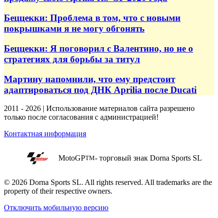
Беццекки: Проблема в том, что с новыми
покрышками я не могу обгонять
Беццекки: Я поговорил с Валентино, но не о
стратегиях для борьбы за титул
Мартину напомнили, что ему предстоит
адаптироваться под ДНК Aprilia после Ducati
2011 - 2026 | Использование материалов сайта разрешено
только после согласования с администрацией!
Контактная информация
MotoGP
- торговый знак Dorna Sports SL
TM
© 2026 Dorna Sports SL. All rights reserved. All trademarks are the
property of their respective owners.
Отключить мобильную версию