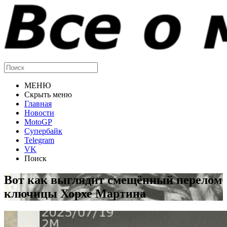
МЕНЮ
Скрыть меню
Главная
Новости
MotoGP
Супербайк
Telegram
VK
Поиск
Вот как выглядит смещённый перелом
ключицы Хорхе Мартина