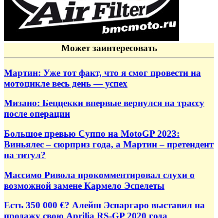
Может заинтересовать
Мартин: Уже тот факт, что я смог провести на
мотоцикле весь день — успех
Мизано: Беццекки впервые вернулся на трассу
после операции
Большое превью Суппо на MotoGP 2023:
Виньялес – сюрприз года, а Мартин – претендент
на титул?
Массимо Ривола прокомментировал слухи о
возможной замене Кармело Эспелеты
Есть 350 000 €? Алейш Эспаргаро выставил на
продажу свою Aprilia RS-GP 2020 года