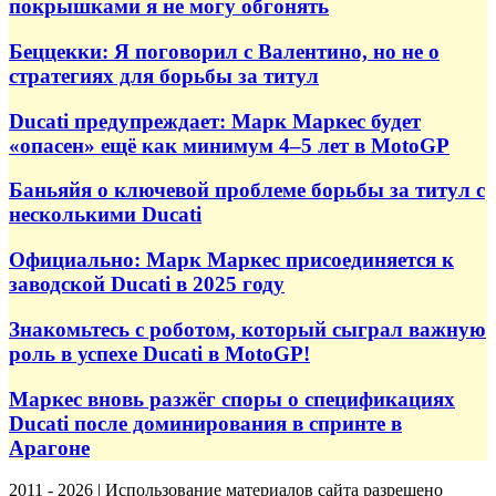
покрышками я не могу обгонять
Беццекки: Я поговорил с Валентино, но не о
стратегиях для борьбы за титул
Ducati предупреждает: Марк Маркес будет
«опасен» ещё как минимум 4–5 лет в MotoGP
Баньяйя о ключевой проблеме борьбы за титул с
несколькими Ducati
Официально: Марк Маркес присоединяется к
заводской Ducati в 2025 году
Знакомьтесь с роботом, который сыграл важную
роль в успехе Ducati в MotoGP!
Маркес вновь разжёг споры о спецификациях
Ducati после доминирования в спринте в
Арагоне
2011 - 2026 | Использование материалов сайта разрешено