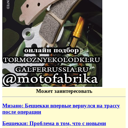
Может заинтересовать
Мизано: Беццекки впервые вернулся на трассу
после операции
Беццекки: Проблема в том, что с новыми