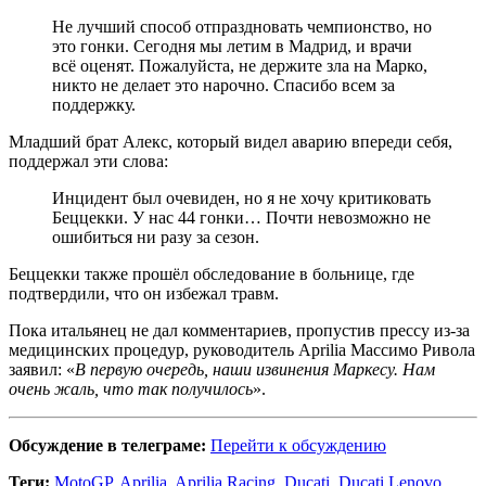
Не лучший способ отпраздновать чемпионство, но
это гонки. Сегодня мы летим в Мадрид, и врачи
всё оценят. Пожалуйста, не держите зла на Марко,
никто не делает это нарочно. Спасибо всем за
поддержку.
Младший брат Алекс, который видел аварию впереди себя,
поддержал эти слова:
Инцидент был очевиден, но я не хочу критиковать
Беццекки. У нас 44 гонки… Почти невозможно не
ошибиться ни разу за сезон.
Беццекки также прошёл обследование в больнице, где
подтвердили, что он избежал травм.
Пока итальянец не дал комментариев, пропустив прессу из-за
медицинских процедур, руководитель Aprilia Массимо Ривола
заявил: «
В первую очередь, наши извинения Маркесу. Нам
очень жаль, что так получилось
».
Обсуждение в телеграме:
Перейти к обсуждению
Теги:
MotoGP
,
Aprilia
,
Aprilia Racing
,
Ducati
,
Ducati Lenovo