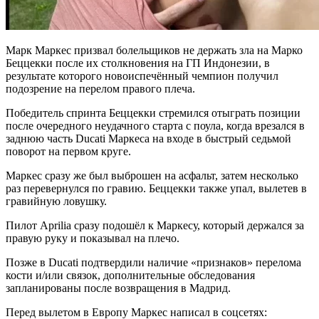
Марк Маркес призвал болельщиков не держать зла на Марко
Беццекки после их столкновения на ГП Индонезии, в
результате которого новоиспечённый чемпион получил
подозрение на перелом правого плеча.
Победитель спринта Беццекки стремился отыграть позиции
после очередного неудачного старта с поула, когда врезался в
заднюю часть Ducati Маркеса на входе в быстрый седьмой
поворот на первом круге.
Маркес сразу же был выброшен на асфальт, затем несколько
раз перевернулся по гравию. Беццекки также упал, вылетев в
гравийную ловушку.
Пилот Aprilia сразу подошёл к Маркесу, который держался за
правую руку и показывал на плечо.
Позже в Ducati подтвердили наличие «признаков» перелома
кости и/или связок, дополнительные обследования
запланированы после возвращения в Мадрид.
Перед вылетом в Европу Маркес написал в соцсетях: