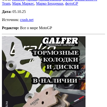
Team
,
Марк Маркес
,
Марко Беццекки
,
фотоGP
Дата:
05.10.25
Источник:
crash.net
Редактор:
Все о мире MotoGP