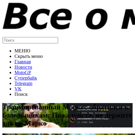
МЕНЮ
Скрыть меню
Главная
Новости
MotoGP
Супербайк
Telegram
VK
Поиск
Травмированный Маркес обратился к
болельщикам: Пожалуйста, не держите
зла на Марко