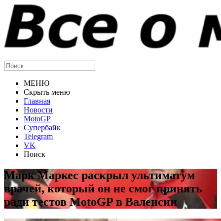
МЕНЮ
Скрыть меню
Главная
Новости
MotoGP
Супербайк
Telegram
VK
Поиск
Марк Маркес раскрыл ультиматум
врачей, который он не смог принять
ради тестов MotoGP в Валенсии