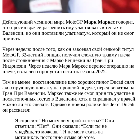
Действующий чемпион мира MotoGP
Марк Маркес
говорит,
что просил врачей разрешить ему участвовать в тестах в
Валенсии, но они поставили ультиматум, который он не смог
принять.
Через неделю после того, как он завоевал свой седьмой титул
MotoGP, 32‑летний гонщик получил сложную травму плеча
после столкновения с Марко Беццекки на Гран-При
Индонезии. Через неделю Марк Маркес перенес операцию на
плече, из‑за чего пропустил остаток сезона‑2025.
Тем не менее, восстановление шло хорошо: пилот Ducati снял
фиксирующую повязку на прошлой неделе, перед визитом на
Гран-При Валенсии. Маркес также не смог принять участие в
послегоночных тестах в Валенсии, хотя и спрашивал у врачей,
можно ли это сделать. Однако в новом ролике Inside от Ducati
он рассказал:
Я спросил: “Но могу ли я пройти тесты?” Они
ответили: “Нет”. Они сказали: “Если ты не
упадёшь, то можешь”. Я не могу ехать на
мотоцикле, постоянно думая об этом.