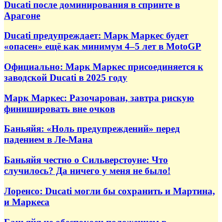
Ducati после доминирования в спринте в
Арагоне
Ducati предупреждает: Марк Маркес будет
«опасен» ещё как минимум 4–5 лет в MotoGP
Официально: Марк Маркес присоединяется к
заводской Ducati в 2025 году
Марк Маркес: Разочарован, завтра рискую
финишировать вне очков
Баньяйя: «Ноль предупреждений» перед
падением в Ле-Мана
Баньяйя честно о Сильверстоуне: Что
случилось? Да ничего у меня не было!
Лоренсо: Ducati могли бы сохранить и Мартина,
и Маркеса