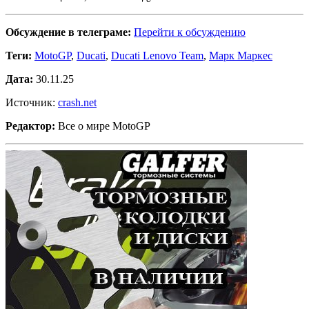
Обсуждение в телеграме:
Перейти к обсуждению
Теги:
MotoGP
,
Ducati
,
Ducati Lenovo Team
,
Марк Маркес
Дата:
30.11.25
Источник:
crash.net
Редактор:
Все о мире MotoGP